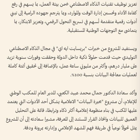
تعزيز توظيف تقنيات الذكاء الاصطناعي ضمن بيئة العمل، بما يسهم في رفع
كفاءة الأداء وتحسين إدارة الوقت والموارد، وبما يترجم جهوده الرامية إلى تبني
أدوات رقمية متقدمة تُسهم في تسريع التحول الرقمي، وتعزيز الابتكار، بما
يتماشى مع التوجهات الوطنية المستقبلية.
ويستفيد المشروع من خبرات "بريسايت ايه اي" في مجال الذكاء الاصطناعي
التوليدي حيث قدمت حلولاً ذكية داخل الدولة وحققت وفورات سنوية تزيد
على مليار درهم، وأكثر من مليوني ساعة عمل، بالإضافة إلى تحقيق أتمتة كاملة
لعمليات معالجة البيانات بنسبة 100%.
وأكد سعادة الدكتور جمال محمد عبيد الكعبي، المدير العام للمكتب الوطني
للإعلام، أن مشروع "بحيرة البيانات" الاعلامية يشكل أحد الأدوات التي يعتمد
عليها المكتب في بناء منظومة إعلامية أكثر ذكاء وترابطا، قائمة على التحليل
العميق للبيانات واتخاذ القرار المستند إلى المعرفة، مشيرا سعادته إلى أن المشروع
يمثل تحولاً نوعياً في طريقة فهم المشهد الإعلامي وإدارته بمرونة ودقة.