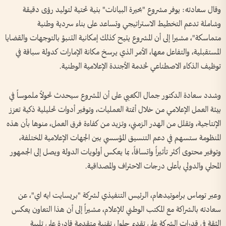
وقال سعادته: يوفر مشروع "بحيرة البيانات" بنية تحتية لتوليد رؤى دقيقة
وشاملة تدعم التخطيط الاستراتيجي وتساعد على بناء سردية وطنية
متماسكة"، مشيرا إلى أن المشروع يتيح كذلك إمكانية التنبؤ بالتوجهات والقضايا
المستقبلية، والتفاعل معها، الأمر الذي يرسخ مكانة الإمارات كدولة سباقة في
توظيف الذكاء الاصطناعي لخدمة الأجندة الإعلامية الوطنية.
وشدد سعادة الدكتور جمال الكعبي على أن المشروع سيحدث تحولاً ملموساً في
بيئة العمل الإعلامي من خلال أتمتة العمليات، وتوفير أدوات تحليلية ذكية تعزز
الإنتاجية، وتقلل من الهدر الزمني، وتزيد من كفاءة فرق العمل، منوها بأن هذه
المنظومة ستسهم في دعم التنسيق المؤسسي بين الجهات الإعلامية المختلفة،
وتوفير محتوى أكثر تأثيراً واتساقاً، بما يعكس أولويات الدولة ويصل إلى الجمهور
المحلي والدولي بأعلى درجات الاحتراف والمصداقية.
وعبر توماس براموتيدهام، الرئيس التنفيذي لشركة "بريسايت ايه اي"، عن
سعادته بالشراكة مع المكتب الوطني للإعلام، مشيراً إلى أن هذا التعاون يعكس
الثقة في قدرات الشركة على تقديم حلول تقنية متقدمة قادرة على تلبية