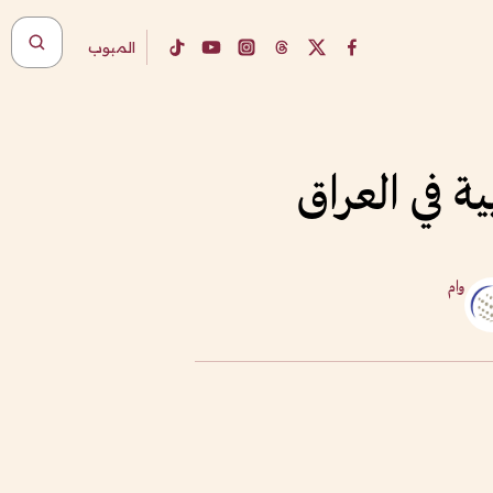
المبوب
ة في العراق
وام