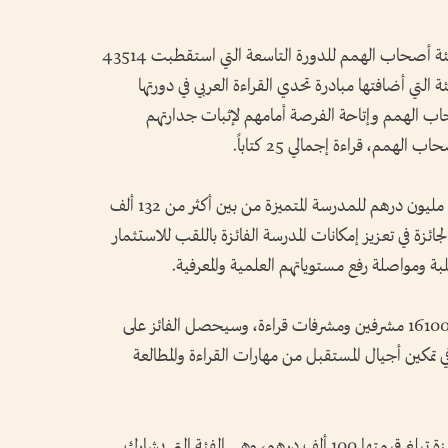
كما ينال الفائز بلقب تحدي القراءة العربي في فئة أصحاب الهمم للدورة التاسعة التي استقطبت 43514
ف درهم، وهي الفئة التي أضافتها مبادرة تحدي القراءة العربي في دورتها
اب الهمم وإتاحة الفرصة أمامهم لإثبات جدارتهم
مم، قراءة إجمالي 25 كتاباً.
ويقدم تحدي القراءة العربي أيضاً جائزة قيمتها مليون درهم للمدرسة المتميزة من بين أكثر من 132 ألف
 في تعزيز إمكانات المدرسة الفائزة باللقب للاستثمار
ة ومواصلة رفع مستوياتهم العلمية والمعرفية.
وسيتم أيضاً تتويج "المشرف المتميز" من بين 161004 مشرفين ومشرفات قراءة، وسيحصل الفائز على
لة عطائه في تمكين أجيال المستقبل من مهارات القراءة والمطالعة
وسيحصل الفائز بلقب بطل الجاليات على جائزة تبلغ قيمتها 100 ألف درهم، وهي الفئة التي يشارك