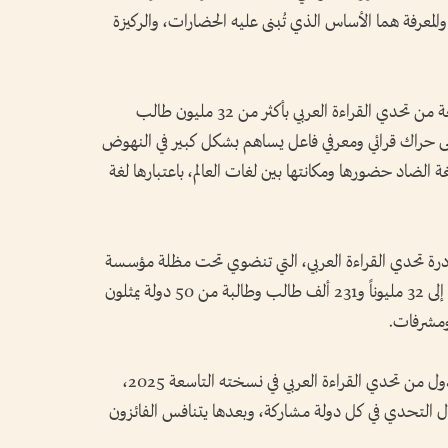
ة والمعرفة هما الأساس الذي تُبنى عليه الحضارات، والركيزة
وأضاف أن المشاركة القياسية في الدورة التاسعة من تحدي القراءة العربي بأكثر من 32 مليون طالب
رة تحولت إلى حراك قرائي ومعرفي فاعل يساهم بشكل كبير في النهوض
للغة الضاد حضورها ومكانتها بين لغات العالم، باعتبارها لغة
درة تحدي القراءة العربي، التي تنضوي تحت مظلة مؤسسة
"مبادرات محمد بن راشد آل مكتوم العالمية"، إلى 32 مليوناً و231 ألف طالب وطالبة من 50 دولة يمثلون
وانطلقت التصفيات النهائية على مستوى الدول من تحدي القراءة العربي في نسخته التاسعة 2025،
 التحدي في كل دولة مشاركة، وبعدها يتنافس الفائزون