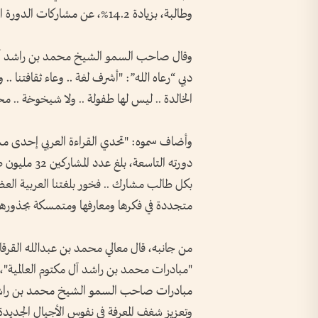
وطالبة، بزيادة 14.2%، عن مشاركات الدورة الثامنة والتي بلغت 28.2 مليون طالب وطالبة.
وقال صاحب السمو الشيخ محمد بن راشد آل 
دبي “رعاه الله”: "أشرف لغة .. وعاء ثقافتنا .. و
الخالدة .. ليس لها طفولة .. ولا شيخوخة .. مح
وأضاف سموه: "تحدي القراءة العربي إحدى مشاري
بكل طالب مشارك .. فخور بلغتنا العربية العظيم
متجددة في فكرها ومعارفها ومتمسكة بجذورها و
من جانبه، قال معالي محمد بن عبدالله القرق
"مبادرات محمد بن راشد آل مكتوم العالمية"، إ
مبادرات صاحب السمو الشيخ محمد بن راشد آل
وتعزيز شغف المعرفة في نفوس الأجيال الجديد