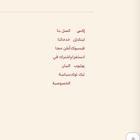
إكس
اتصل بنا
لينكدإن
خدماتنا
فيسبوك
أعلن معنا
انستغرام
اشترك في
يوتيوب
البيان
تيك توك
سياسة
الخصوصية