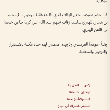
المهيري.
كما حضر سموهما حفل الزفاف الذي أقامته عائلة المرحوم سالم محمد
بن هندي المهيري بمناسبة زفاف نجلهم عبد الله، على كريمة ظاعن خليفة
بن ظاعن المهيري.
وهنأ سموهما العريسين وذويهم، متمنين لهم حياة مكللة بالاستقرار
والتوفيق والسعادة.
إكس
اتصل بنا
لينكدإن
خدماتنا
فيسبوك
أعلن معنا
انستغرام
اشترك في البيان