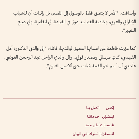
وأضافت: "الأمر لا يتعلق فقط بالوصول إلى القمم، بل بإثبات أن للشباب
الإماراتي والعربي، وخاصة الفتيات، دورًا في القيادة، في المغامرة، وفي صنع
التغيير".
كما عبّرت فاطمة عن امتنانها العميق لوالديها، قائلة: "إلى والدتي الدكتورة أمل
القبيسي، كنتِ مرساتي ومصدر قوتي.. وإلى والدي الراحل عبد الرحمن العوضي،
علّمتني أن أسير نحو القمة بثبات حتى ألامس الغيوم".
إكس
اتصل بنا
لينكدإن
خدماتنا
فيسبوك
أعلن معنا
انستغرام
اشترك في البيان