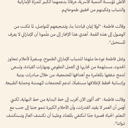
الأعلى لمؤسسة التنمية الأسرية، عرفانًا بدعمهما الكبير للمرأة الإماراتية
والشباب وتمكينهم من تحقيق طموحاتهم.
وقالت فاطمة: "لولا إيمان قيادتنا بنا، وتشجيعهم المتواصل، لما تمكنت من
الوصول إلى هذه القمة. أهدي هذا الإنجاز إلى من علّمونا أن الإماراتي لا يعرف
المستحيل".
وتمثل فاطمة نموذجا ملهمًا للشباب الإماراتي الطموح، وسفيرةً لأحلام تتجاوز
الحدود، مستلهمة من تجاربها في العمل التطوعي ومهارات القيادة، وتسعى
لدمج شغفها بالمغامرة مع أهدافها المجتمعية، من خلال مبادرات بيئية
وإنسانية تخطط لإطلاقها مستقبلًا، لدعم المجتمعات المهمشة وحماية الطبيعة.
وقالت فاطمة: "قد أكون الآن أقرب إلى خط البداية من خط النهاية، لكنني
أؤمن أن العمر لا يقيّد القدرات، وأن الأحلام الكبيرة تنمو جنبًا إلى جنب مع
التعلم. الحياة قصيرة جدًا لنكتفي بالمعتاد وعلينا أن نكتشف العالم ونستكشف
ذواتنا".