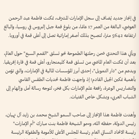
في إنجاز جديد يُضاف إلى سجل الإمارات المشرّف، تمكنت فاطمة عبد الرحمن
العوضي، البالغة من العمر 17 عامًا، من بلوغ قمة جبل إلبروس في روسيا، والبالغ
ارتفاعه 5642 مترا، لتصبح بذلك أصغر إماراتية تصل إلى أعلى قمة في أوروبا.
ويأتي هذا التحدي ضمن رحلتها الطموحة نحو تسلق "القمم السبع" حول العالم،
بعد أن تمكنت العام الماضي من تسلق قمة كليمنجارو، أعلى قمة في قارة إفريقيا.
وبدعم من "دار التمويل"، إحدى أبرز المؤسسات المالية في الإمارات، والتي تؤمن
بأهمية تمكين الجيل القادم؛ إذ واجهت فاطمة تحديات الطقس القاسي
والتضاريس الوعرة، رافعة علم الإمارات بكل فخر، لتوجه رسالة أمل وإلهام إلى
الشباب العربي، وبشكل خاص الفتيات.
وأهدت فاطمة هذا الإنجاز إلى صاحب السمو الشيخ محمد بن زايد آل نهيان،
رئيس الدولة، حفظه الله، وسمو الشيخة فاطمة بنت مبارك "أم الإمارات"
رئيسة الاتحاد النسائي العام رئيسة المجلس الأعلى للأمومة والطفولة الرئيسة