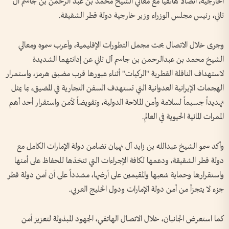
الخارجية، اتصالاً هاتفياً مع معالي الشيخ محمد بن عبد الرحمن بن جاسم آل
ثاني، رئيس مجلس الوزراء وزير خارجية دولة قطر الشقيقة.
وجرى خلال الاتصال بحث مجمل التطورات الإقليمية، وأعرب سموه ومعالي
الشيخ محمد بن عبدالرحمن بن جاسم آل ثاني عن إدانتهما الشديدة
لاستهداف الناقلة القطرية "الركيات" أثناء عبورها قرب مضيق هرمز، واستمرار
الهجمات الإيرانية العدوانية التي تستهدف السفن التجارية في المضيق، بما يمثل
تهديداً جسيماً لسلامة وأمن الملاحة الدولية، وتقويضاً لأمن واستقرار أحد أهم
الممرات المائية الحيوية في العالم.
وأكد سمو الشيخ عبدالله بن زايد آل نهيان تضامن دولة الإمارات الكامل مع
دولة قطر الشقيقة، ودعمها لكافة الإجراءات التي تتخذها للحفاظ على أمنها
واستقرارها وحماية شعبها والمقيمين على أرضها، مشدداً على أن أمن دولة قطر
جزء لا يتجزأ من أمن دولة الإمارات ودول الخليج العربي.
كما استعرض الجانبان، خلال الاتصال الهاتفي، الجهود المبذولة لتعزيز أمن