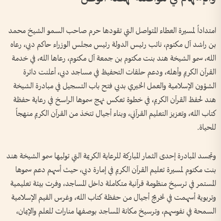
امتداداً لمسيرة العطاء المتواصل التي تقودها حرم صاحب السمو الشيخ محمد
بن راشد آل مكتوم، نائب رئيس الدولة رئيس مجلس الوزراء حاكم دبي، رعاه
الله، سمو الشيخة هند بنت مكتوم بن جمعة آل مكتوم، رعاها الله، في خدمة
القرآن الكريم وأهله، ودعم حلقات التحفيظ في مساجد دبي، أعلنت دائرة
الشؤون الإسلامية والعمل الخيري بدبي فتح باب التسجيل في مبادرة الشيخة
هند لحفظ القرآن الكريم، في خطوة تعكس نهج سموها الراسخ في رعاية حفظة
كتاب الله، وتعزيز التعليم القرآني، وبناء أجيال تتخذ من القرآن الكريم منهجاً
للحياة.
وتجسد المبادرة إحدى الثمار المباركة للرعاية الكريمة التي توليها سمو الشيخة هند
بنت مكتوم لمسيرة تعليم القرآن الكريم في إمارة دبي، حيث أسهم دعم سموها
المستمر في ترسيخ منظومة قرآنية متكاملة داخل المساجد، وفرت بيئة تعليمية
وتربوية أسهمت في تخريج أجيال من حفظة كتاب الله، وغرس القيم الإسلامية
السمحة في نفوسهم، وترسيخ مكانة المساجد بوصفها منارات للعلم والإيمان،