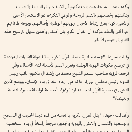
وأكدت سمو الشيخة هند بنت مكتوم أن الاستثمار في الناشئة والشباب
وتمكينهم وتحصينهم بالقيم الروحية والوعي الفكري، هو الاستثمار الأسمى
والأبقى، كونه يعزز ارتباط الأجيال بهويتهم الوطنية وأصالتهم، ويوجه طاقاتهم
نحو الخير والبناء، مؤكدة أن القرآن الكريم يمثل أصفى وأهدى منهل لترسيخ هذه
القيم في نفوس الأبناء.
وقالت سموها: "تجسد مبادرة حفظ القرآن الكريم رسالة دولة الإمارات المتجددة
في ترسيخ مكونات الهوية الوطنية وتعزيز القيم الأصيلة لدى الأجيال، وتأتي
ترجمة لرؤية صاحب السمو الشيخ محمد بن راشد آل مكتوم، نائب رئيس
الدولة رئيس مجلس الوزراء حاكم دبي، رعاه الله، في بناء الإنسان، ووضع تمكين
النشء في صدارة الأولويات، باعتباره الركيزة الأساسية لمواصلة مسيرة التنمية
والنهضة."
وأضافت سموها: "يمثل القرآن الكريم، بما يحمله من قيم ديننا الحنيف في التسامح
والوسطية والاعتدال والاعتزاز بالهوية والجذور، مرجعاً راسخاً في بناء الشخصية