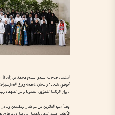
استقبل صاحب السمو الشيخ محمد بن زايد آل نهيان
أبوظبي 2026" واللجان المنظمة وفرق الع
ديوان الرئاسة للشؤون التنموية وأسر الشهداء رئيس 
وهنأ سموه الفائزين من مواطنين ومقيمين وتبادل مع
الألعاب تجسد الوعي بأهمية الرياضة ودورها في ت