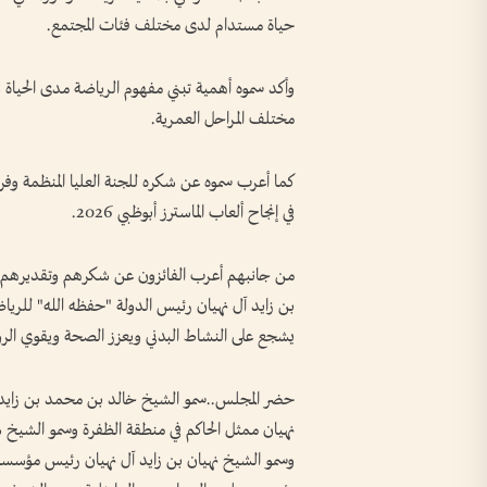
حياة مستدام لدى مختلف فئات المجتمع.
وأكد سموه أهمية تبني مفهوم الرياضة مدى الحياة و
مختلف المراحل العمرية.
كما أعرب سموه عن شكره للجنة العليا المنظمة وفر
في إنجاح ألعاب الماسترز أبوظبي 2026.
من جانبهم أعرب الفائزون عن شكرهم وتقديرهم 
بن زايد آل نهيان رئيس الدولة "حفظه الله" للر
يشجع على النشاط البدني ويعزز الصحة ويقوي الرواب
حضر المجلس..سمو الشيخ خالد بن محمد بن زايد آ
نهيان ممثل الحاكم في منطقة الظفرة وسمو الشي
وسمو الشيخ نهيان بن زايد آل نهيان رئيس مؤسسة 