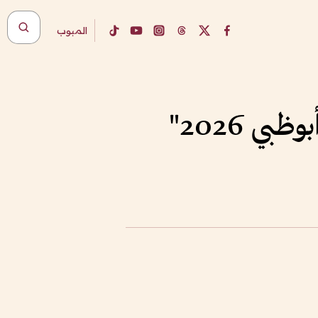
المبوب
ي 2026"