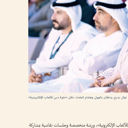
نهال بدري وخلفان بالهول وهشام العلماء خلال «خلوة دبي للألعاب الإلكترونية»
لألعاب الإلكترونية»، ورشة متخصصة وجلسات نقاشية بمشاركة