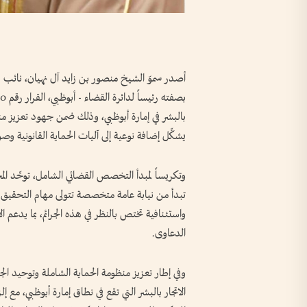
أصدر سموّ الشيخ منصور بن زايد آل نهيان، نائب 
بالبشر في إمارة أبوظبي، وذلك ضمن جهود تعزيز منظ
يشكِّل إضافة نوعية إلى آليات الحماية القانونية و
وتكريساً لمبدأ التخصص القضائي الشامل، توحِّد ال
تبدأ من نيابة عامة متخصصة تتولى مهام التحقيق والادّ
واستئنافية تختص بالنظر في هذه الجرائم، بما يدعم ا
الدعاوى.
وفي إطار تعزيز منظومة الحماية الشاملة وتوحيد ال
الاتجار بالبشر التي تقع في نطاق إمارة أبوظبي، مع إلز