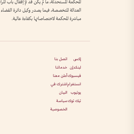
المحكمة المستحدثة، ما لم يكن قد تمَّ إقفال باب 
العدالة المتخصصة، فيما يصدر وكيل دائرة القضاء – 
مباشرة المحكمة لاختصاصاتها بكفاءة عالية.
إكس
اتصل بنا
لينكدإن
خدماتنا
فيسبوك
أعلن معنا
انستغرام
اشترك في
يوتيوب
البيان
تيك توك
سياسة
الخصوصية