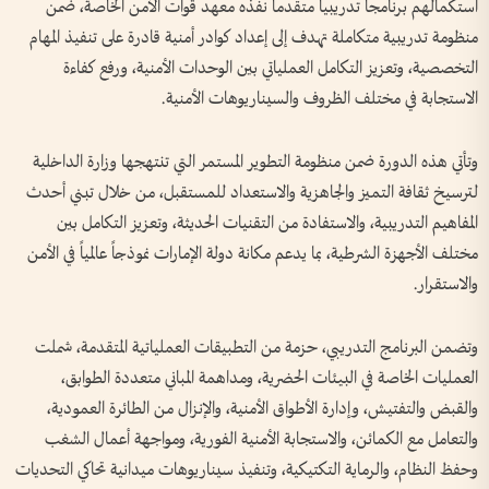
استكمالهم برنامجاً تدريبياً متقدماً نفذه معهد قوات الأمن الخاصة، ضمن
منظومة تدريبية متكاملة تهدف إلى إعداد كوادر أمنية قادرة على تنفيذ المهام
التخصصية، وتعزيز التكامل العملياتي بين الوحدات الأمنية، ورفع كفاءة
الاستجابة في مختلف الظروف والسيناريوهات الأمنية.
وتأتي هذه الدورة ضمن منظومة التطوير المستمر التي تنتهجها وزارة الداخلية
لترسيخ ثقافة التميز والجاهزية والاستعداد للمستقبل، من خلال تبني أحدث
المفاهيم التدريبية، والاستفادة من التقنيات الحديثة، وتعزيز التكامل بين
مختلف الأجهزة الشرطية، بما يدعم مكانة دولة الإمارات نموذجاً عالمياً في الأمن
والاستقرار.
وتضمن البرنامج التدريبي، حزمة من التطبيقات العملياتية المتقدمة، شملت
العمليات الخاصة في البيئات الحضرية، ومداهمة المباني متعددة الطوابق،
والقبض والتفتيش، وإدارة الأطواق الأمنية، والإنزال من الطائرة العمودية،
والتعامل مع الكمائن، والاستجابة الأمنية الفورية، ومواجهة أعمال الشغب
وحفظ النظام، والرماية التكتيكية، وتنفيذ سيناريوهات ميدانية تحاكي التحديات