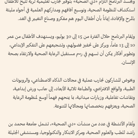
ويجسد البرنامج التزام «دبي الصحية» بتوفير تجارب تعليمية ثرية تتيح للأطفال
استكشاف المنظومة الصحية، وتوسيع آفاقهم ومداركهم العلمية في أجواء مليئة
بالمرح والإفادة، إيماناً بأن أطفال اليوم هم مفكرو وصناع التغيير في الغد.
ويُقام البرنامج خلال الفترة من 15 إلى 30 يوليو، ويستهدف الأطفال من عمر
10 إلى 13 عاماً، ويركز على تحفيز فضولهم، وتشجيعهم على التفكير الإبداعي،
وتطوير أفكار يمكن أن تسهم في رسم مستقبل الرعاية الصحية والارتقاء بصحة
الإنسان.
ويخوض المشاركون تجارب عملية في مجالات الذكاء الاصطناعي، والروبوتات
الطبية، والواقع الافتراضي، والطباعة ثلاثية الأبعاد، إلى جانب ورش إبداعية،
ونقاشات تفاعلية، وزيارات ميدانية، بما يمنحهم فهماً أوسع لمنظومة الرعاية
الصحية، ويعرّفهم بتخصصاتها ومجالاتها المتنوعة.
وتُقام الأنشطة في عدد من منشآت «دبي الصحية»، تشمل جامعة محمد بن
راشد للطب والعلوم الصحية، ومركز الابتكار والتكنولوجيا، ومستشفى الجليلة