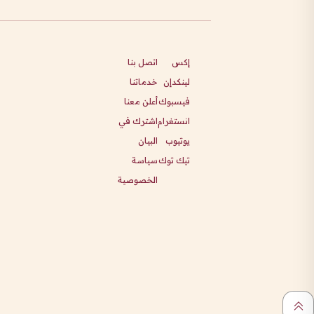
إكس
اتصل بنا
لينكدإن
خدماتنا
فيسبوك
أعلن معنا
انستغرام
اشترك في
يوتيوب
البيان
تيك توك
سياسة
الخصوصية