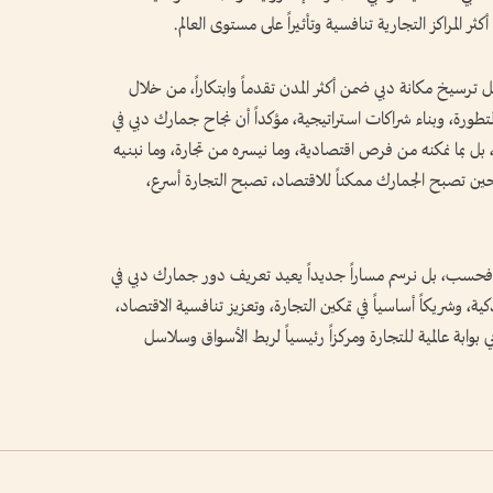
 المراكز التجارية تنافسية وتأثيراً على مستوى العالم.
 ترسيخ مكانة دبي ضمن أكثر المدن تقدماً وابتكاراً، من خلال
متطورة، وبناء شراكات استراتيجية، مؤكداً أن نجاح جمارك دبي في
، بل بما نمكنه من فرص اقتصادية، وما نيسره من تجارة، وما نبنيه
ين تصبح الجمارك ممكناً للاقتصاد، تصبح التجارة أسرع،
 فحسب، بل نرسم مساراً جديداً يعيد تعريف دور جمارك دبي في
لذكية، وشريكاً أساسياً في تمكين التجارة، وتعزيز تنافسية الاقتصاد،
وابة عالمية للتجارة ومركزاً رئيسياً لربط الأسواق وسلاسل