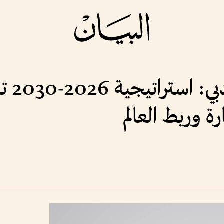
مدير ع
رة وربط العالم