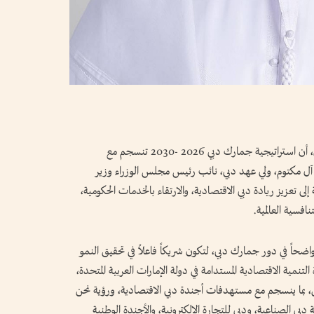
أكد الدكتور عبدالله بوسناد، مدير عام جمارك دبي، أن استراتيجية جمارك دبي 2026 -2030 تنسجم مع
 مكتوم، ولي عهد دبي، نائب رئيس مجلس الوزراء وزير
إلى تعزيز ريادة دبي الاقتصادية، والارتقاء بالخدمات الحكومية،
افسية العالمية.
واضحاً في دور جمارك دبي، لتكون شريكاً فاعلاً في تحقيق النمو
التنمية الاقتصادية المستدامة في دولة الإمارات العربية المتحدة،
ين، بما ينسجم مع مستهدفات أجندة دبي الاقتصادية، ورؤية نحن
ية الإمارات 2071، واستراتيجية دبي الصناعية، ودبي للتجارة الإلكترونية، والأجندة الوطنية