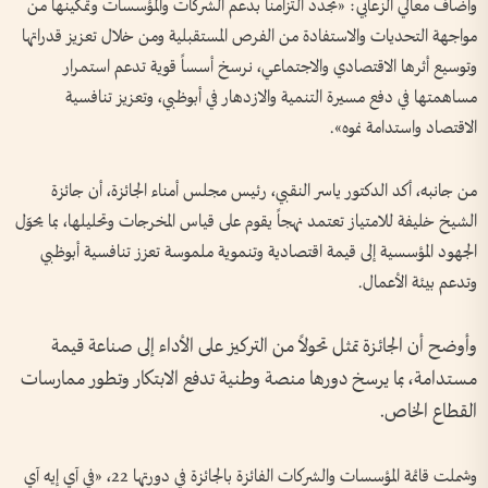
وأضاف معالي الزعابي: «نجدد التزامنا بدعم الشركات والمؤسسات وتمكينها من
مواجهة التحديات والاستفادة من الفرص المستقبلية ومن خلال تعزيز قدراتها
وتوسيع أثرها الاقتصادي والاجتماعي، نرسخ أسساً قوية تدعم استمرار
مساهمتها في دفع مسيرة التنمية والازدهار في أبوظبي، وتعزيز تنافسية
الاقتصاد واستدامة نموه».
من جانبه، أكد الدكتور ياسر النقبي، رئيس مجلس أمناء الجائزة، أن جائزة
الشيخ خليفة للامتياز تعتمد نهجاً يقوم على قياس المخرجات وتحليلها، بما يحوّل
الجهود المؤسسية إلى قيمة اقتصادية وتنموية ملموسة تعزز تنافسية أبوظبي
وتدعم بيئة الأعمال.
وأوضح أن الجائزة تمثل تحولاً من التركيز على الأداء إلى صناعة قيمة
مستدامة، بما يرسخ دورها منصة وطنية تدفع الابتكار وتطور ممارسات
القطاع الخاص.
وشملت قائمة المؤسسات والشركات الفائزة بالجائزة في دورتها 22، «في آي إيه آي