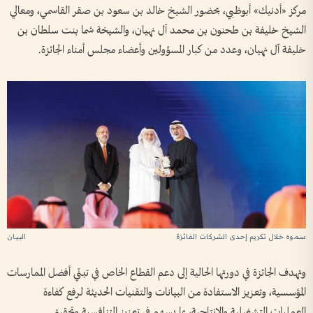
مركز «أدنيك» أبوظبي، بحضور الشيخ خالد بن سعود بن صقر القاسمي، ومعالي
الشيخ خليفة بن طحنون بن محمد آل نهيان، والشيخة شما بنت سلطان بن
خليفة آل نهيان، وعدد من كبار المسؤولين وأعضاء مجلس أمناء الجائزة.
سموه خلال تكريم إحدى الشركات الفائزة
وتهدف الجائزة في دورتها الحالية إلى دعم القطاع الخاص في تبنّي أفضل الممارسات
المؤسسية، وتعزيز الاستفادة من البيانات والتقنيات الحديثة لرفع كفاءة
العمليات التشغيلية والإنتاجية، بما يسهم في تعزيز التنافسية وتحقيق