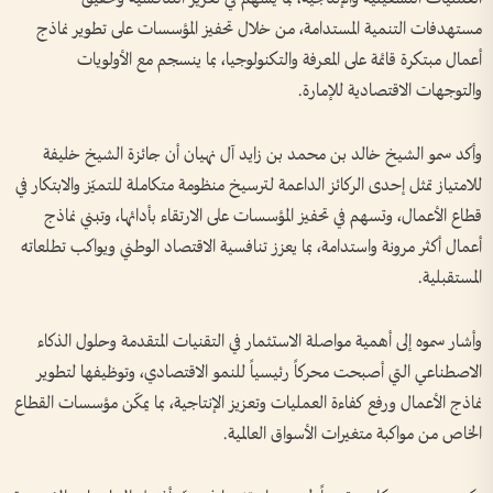
مستهدفات التنمية المستدامة، من خلال تحفيز المؤسسات على تطوير نماذج
أعمال مبتكرة قائمة على المعرفة والتكنولوجيا، بما ينسجم مع الأولويات
والتوجهات الاقتصادية للإمارة.
وأكد سمو الشيخ خالد بن محمد بن زايد آل نهيان أن جائزة الشيخ خليفة
للامتياز تمثل إحدى الركائز الداعمة لترسيخ منظومة متكاملة للتميّز والابتكار في
قطاع الأعمال، وتسهم في تحفيز المؤسسات على الارتقاء بأدائها، وتبني نماذج
أعمال أكثر مرونة واستدامة، بما يعزز تنافسية الاقتصاد الوطني ويواكب تطلعاته
المستقبلية.
وأشار سموه إلى أهمية مواصلة الاستثمار في التقنيات المتقدمة وحلول الذكاء
الاصطناعي التي أصبحت محركاً رئيسياً للنمو الاقتصادي، وتوظيفها لتطوير
نماذج الأعمال ورفع كفاءة العمليات وتعزيز الإنتاجية، بما يمكّن مؤسسات القطاع
الخاص من مواكبة متغيرات الأسواق العالمية.