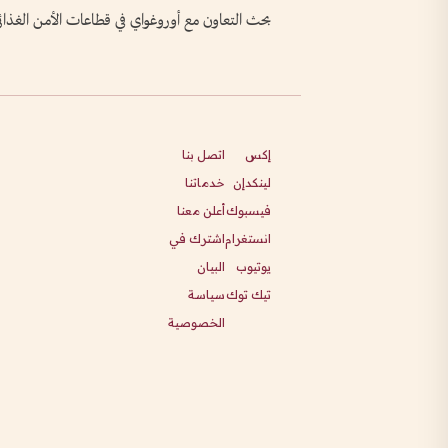
بحث التعاون مع أوروغواي في قطاعات الأمن الغذائ
إكس
اتصل بنا
لينكدإن
خدماتنا
فيسبوك
أعلن معنا
انستغرام
اشترك في
يوتيوب
البيان
تيك توك
سياسة
الخصوصية