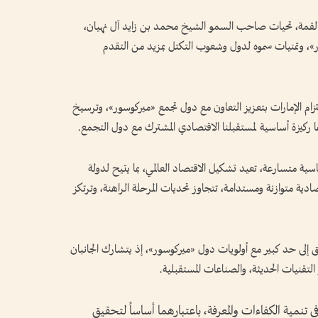
 القمة، تحيات صاحب السمو الشيخ محمد بن زايد آل نهيان،
ر»، وتمنيات سموه لدول وشعوب التكتل بمزيد من التقدم
لتزام الإمارات بتعزيز التعاون مع دول تجمع «ميركوسور»، وترسيخ
اها ركيزة أساسية لمستقبلنا الاقتصادي المشترك مع دول التجمع.
سية متسارعة، تعيد تشكيل الاقتصاد العالمي، بما يتيح لدولة
دية متوازنة ومستدامة، تتجاوز تحديات المرحلة الراهنة، وترتكز
ق إلى حد كبير مع أولويات دول «ميركوسور»، إذ يتشارك الجانبان
 التقنيات الحديثة، والصناعات المستقبلية.
 تنمية الكفاءات والمعرفة، باعتبارهما أساساً لتحقيق