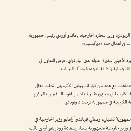
الزيودي، وزير التجارة الخارجية، ياماندو أورسي رئيس جمهورية
ات في أعمال قمة «ميركوسور».
رة الأحبابي سفيرة الدولة لدى الباراغواي، فرص التعاون في
للوجستية والطاقة المتجددة ومراكز البيانات.
ماعات مع عدد من كبار المسؤولين الحكوميين، شملت معالي
كاريبية في جمهورية ترينيداد وتوباغو، والسفير راندال كريم
ة الكاريبية في جمهورية ترينيداد وتوباغو.
هورية تشيلي، ومعالي فرناندو أرامايو وزير الخارجية في
كيز وزير خارجية جمهورية بنما، وسعادة رودريغو آرسي نائب