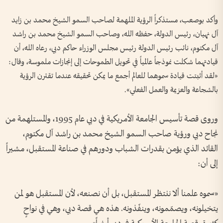
وأكد بوصعب، مستذكراً الرؤية الملهمة لصاحب السمو الشيخ محمد بن زايد
آل نهيان، رئيس الدولة، حفظه الله، وصاحب السمو الشيخ محمد بن راشد
آل مكتوم، نائب رئيس الدولة رئيس مجلس الوزراء حاكم دبي، رعاه الله، أن
قيادتهما شكلت نموذجاً عالمياً في تحويل الطموحات إلى إنجازات ملموسة، وقال:
«لقد أثبتت قيادة سموهما للعالم أجمع ما يمكن تحقيقه عندما تقترن الرؤية
بالشجاعة والعزيمة والعمل الفعلي».
وروى قصة تأسيس الجامعة الأمريكية في دبي عام 1995، والمستلهمة من
نجاح دبي ورؤية صاحب السمو الشيخ محمد بن راشد آل مكتوم،
القائد الذي يؤمن بقدرات الشباب ودورهم في صناعة المستقبل، مشيراً
إلى أن:
«سموه علمنا ألا ننتظر المستقبل، بل أن نصنعه، لأن المستقبل هو لمن
يتخيلونه، ويصمّمونه، وينفّذونه. هذه هي قصة دبي، وهي في نواحٍ