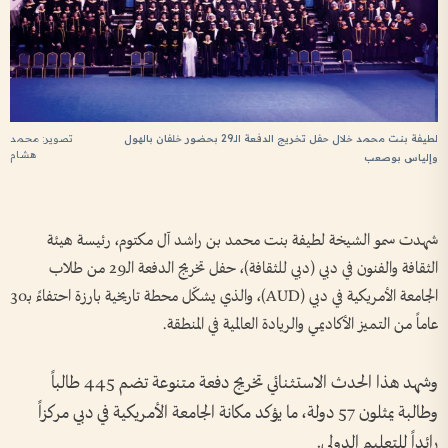
تصوير: محمد
لطيفة بنت محمد خلال حفل تخريج الدفعة الـ29 بحضور خلفان بالهول
هشام
وإلياس بوصعب
شهدت سمو الشيخة لطيفة بنت محمد بن راشد آل مكتوم، رئيسة هيئة
الثقافة والفنون في دبي (دبي للثقافة)، حفل تخريج الدفعة الـ29 من طلاب
الجامعة الأمريكية في دبي (AUD)، والذي يشكّل محطة تاريخية بارزة احتفاءً بـ30
عاماً من التميز الأكاديمي والريادة العالمية في المنطقة.
وشهد هذا الحدث الاستثنائي تخريج دفعة متنوعة تضم 445 طالباً
وطالبة يمثلون 57 دولة، ما يؤكد مكانة الجامعة الأمريكية في دبي مركزاً
رائداً للتعليم الدولي.