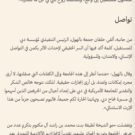
تواصل
من جانبه، ألقى خلفان جمعة بالهول، الرئيس التنفيذي لمؤسسة دبي
للمستقبل، كلمة أكد فيها أن السر الحقيقي لإحداث الأثر يكمن في التواصل
الإنساني، والامتنان، والمسؤولية.
وقال بالهول: «عندما أنظر إلى هذه الجامعة وإلى الكفاءات التي صقلتها، لا أرى
مجرد إمكانات واعدة، بل أرى إنجازات حقيقية. لذلك، نتوجه بخالص الشكر
والتقدير للجامعة الأمريكية في دبي على إعداد أجيال من الخريجين الذين أسهموا
في مسيرة نجاح دبي. وتهانينا الحارة لكم جميعاً، فاليوم تصبحون جزءاً من هذا
الإرث الاستثنائي».
وتفضلت سمو الشيخة لطيفة بنت محمد بن راشد آل مكتوم بتكريم عدد من
خريجي الجامعة وتوزيع الجوائز عليهم، تقديراً لإنجازاتهم الأكاديمية المتميزة. بعد