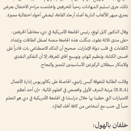
ذلك، جرى تسليم الشهادات رسمياً للخريجين واختُتمت مراسم الاحتفال بعرض
بصري مبهر للألعاب النارية أضاء أرجاء القاعة، ليضفي أجواء احتفالية مميزة.
وقال الدكتور كايل لونغ، رئيس الجامعة الأمريكية في دبي، مخاطباً الخريجين:
«على مدى ثلاثة عقود، شكّلت هذه الجامعة منصة لصقل الطاقات وإعداد
الكفاءات في قلب دولة الإمارات. صحيح أن الذكاء الاصطناعي بات قادراً على
تحسين الكتابة، وتنظيم المهام، وتوسيع آفاق المعرفة، إلا أن التفكير النقدي
والابتكار سيظلان الركيزتين الأساسيتين للتميز والنجاح.
وقالت الطالبة المتفوقة أليس زانيني، الحاصلة على بكالوريوس إدارة الأعمال
(B.B.A) بمرتبة الشرف الأولى وتخصص في العلوم المالية: «إن أحد أعظم
الامتيازات التي حظينا بها خلال دراستنا في الجامعة الأمريكية في دبي هو التعلم
جنباً إلى جنب مع أشخاص من كافة أنحاء العالم».
خلفان بالهول: