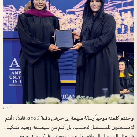
واختتم كلمته موجهاً رسالة ملهمة إلى خريجي دفعة 2026، قائلاً: «أنتم
لا تستعدون للمستقبل فحسب، بل أنتم من سيصنعه ويعيد تشكيله.
فلنحوّل المستقبل إلى واقع، ولنجسّد روح دبي في كل ما ننجزه».