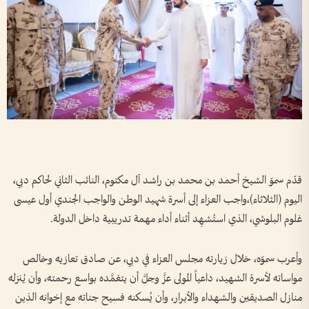
قدّم سموّ الشيخ أحمد بن محمد بن راشد آل مكتوم، النائب الثاني لحاكم دبي،
اليوم (الثلاثاء)،واجب العزاء إلى أسرة شهيد الوطن والواجب الجندي أول عيسى
غلوم البلوشي، الذي استُشهِد أثناء أداء مهمة تدريبية داخل الدولة.
وأعرب سموّه، خلال زيارته مجلس العزاء في دبي، عن صادق تعازيه وخالص
مواساته لأسرة الشهيد، داعياً المولى عزَّ وجلَّ أن يتغمَّده بواسع رحمته، وأن يُنزله
منازل الصديقين والشهداء والأبرار، وأن يُسكنه فسيح جناته مع إخوانه الذين