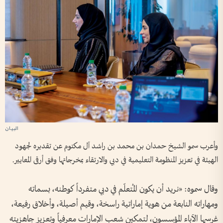
وأعرب سمو الشيخ حمدان بن محمد بن راشد آل مكتوم عن تقديره لجهود
الهيئة في تعزيز المنظومة التعليمية في دبي والارتقاء بمخرجاتها وفق أرقى المعايير.
وقال سموه: «نريد أن يكون المُتعلّم في دبي متفرداً كوطنه، بسماته
ومهاراته النابعة من هوية إماراتية راسخة، وقيم أصيلة، وأخلاق رفيعة،
غرسها الآباء المؤسسون، لتمكين شعب الإمارات معرفياً وتعزيز جاهزيته