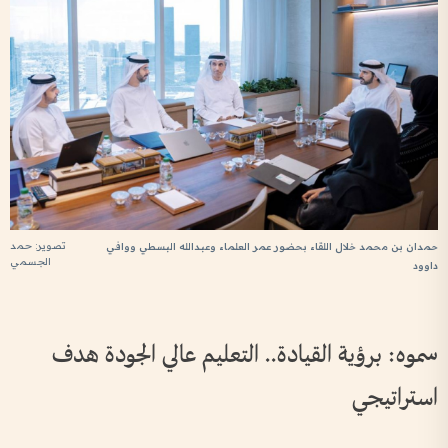
تصوير: حمد
حمدان بن محمد خلال اللقاء بحضور عمر العلماء وعبدالله البسطي ووافي
الجسمي
داوود
سموه: برؤية القيادة.. التعليم عالي الجودة هدف
استراتيجي