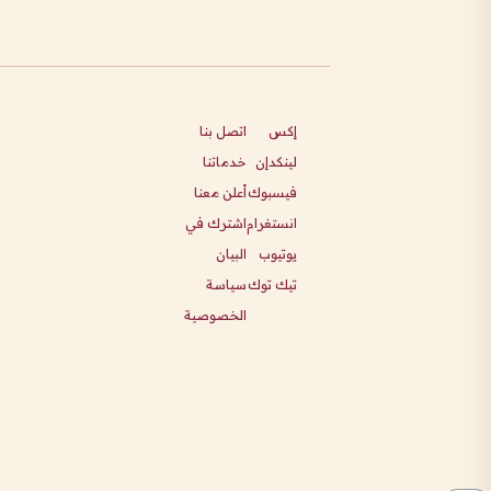
إكس
اتصل بنا
لينكدإن
خدماتنا
فيسبوك
أعلن معنا
انستغرام
اشترك في
يوتيوب
البيان
تيك توك
سياسة
الخصوصية