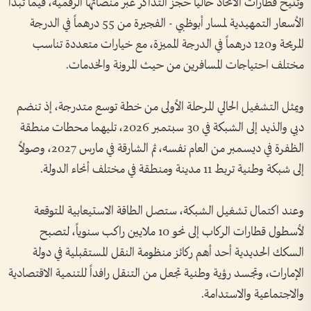
وتتيح قطارات الاتحاد حالياً حجز التذاكر عبر منصاتها الرقمية، فيما تبدأ
الأسعار التمهيدية لمسار أبوظبي - الفجيرة من 55 درهماً في الدرجة
المريحة و120 درهماً في الدرجة المميزة، مع خيارات متعددة تناسب
مختلف احتياجات المسافرين من حيث المرونة والخدمات.
ويمثل التشغيل الحالي المرحلة الأولى من خطة توسع متدرجة، إذ تنضم
دبي والذيد إلى الشبكة في 30 سبتمبر 2026، تليهما محطات منطقة
الظفرة في ديسمبر من العام نفسه، ثم الشارقة في مارس 2027، وصولاً
إلى شبكة وطنية تربط 11 مدينة ومنطقة في مختلف أنحاء الدولة.
وعند اكتمال تشغيل الشبكة، ستصل الطاقة الاستيعابية المتوقعة
لأسطول قطارات الركاب إلى نحو 10 ملايين راكب سنوياً، لتصبح
السكك الحديدية أحد أهم ركائز منظومة النقل المستقبلية في دولة
الإمارات، وتجسد رؤية وطنية تجعل من التنقل رافداً للتنمية الاقتصادية
والاجتماعية والاستدامة.