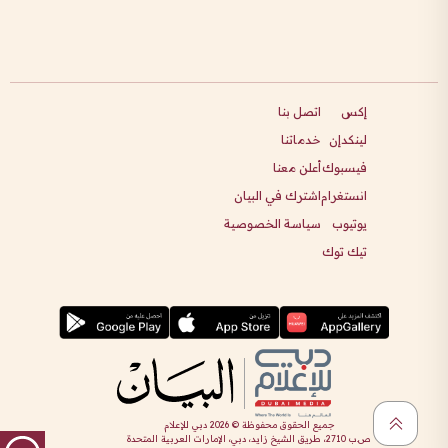
إكس
اتصل بنا
لينكدإن
خدماتنا
فيسبوك
أعلن معنا
انستغرام
اشترك في البيان
يوتيوب
سياسة الخصوصية
تيك توك
جميع الحقوق محفوظة ©
2026
دبي للإعلام
ص.ب 2710، طريق الشيخ زايد، دبي، الإمارات العربية المتحدة