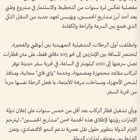
مفصلية تعكس ثمرة سنوات من التخطيط والاستثمار في مشروع وطني
يعد أحد أبرز مشاريع الخمسين، ويؤسس لعهد جديد من التنقل الذكي
الذي يجمع بين السرعة والراحة والكفاءة.
وانطلقت أولى الرحلات التشغيلية التمهيدية بين أبوظبي والفجيرة،
لتختصر المسافة بين الإمارتين إلى نحو 105 دقائق فقط، على متن قطارات
تصل سرعتها إلى 200 كيلومتر في الساعة، في تجربة سفر حديثة توفر
للركاب مقاعد محجوزة ومضمونة، وخدمة "واي فاي" مجانية، ومنافذ
لشحن الأجهزة، ومساحات مريحة للأمتعة، بما يجعل الرحلة نفسها جزءاً
من تجربة السفر.
ويأتي تشغيل قطار الركاب بعد أقل من خمس سنوات على إعلان دولة
الإمارات رؤيتها لإطلاق هذه الخدمة ضمن "مشاريع الخمسين"، ليترجم
التزام الدولة بتطوير حلول نقل عصرية تدعم النمو الاقتصادي، وتعزز
الترابط بين مختلف إمارات الدولة.