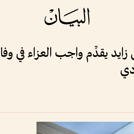
ايد يقدِّم واجب العزاء في وف
دي