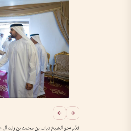
قدَّم سموّ الشيخ ذياب بن محمد بن زايد آل نه