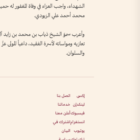
الشهداء، واجب العزاء في وفاة المغفور له 
محمد أحمد علي الزيودي.
وأعرب سموّ الشيخ ذياب بن محمد بن زايد آل
تعازيه ومواساته لأسرة الفقيد، داعياً المولى عز
والسلوان.
إكس
اتصل بنا
لينكدإن
خدماتنا
فيسبوك
أعلن معنا
انستغرام
اشترك في
يوتيوب
البيان
تيك توك
سياسة