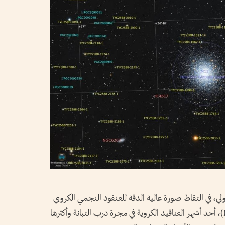
دولي، في التقاط صورة عالية الدقة للعنقود النجمي الكروي
المعروف باسم "العنقود الكروي العظيم" (M13)، أحد أشهر العناقيد الكروية في مجرة درب التبانة وأكثرها