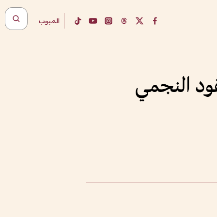
المبوب
قود النجمي