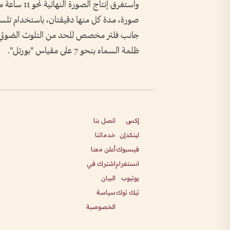
جانب فلتر مخصص للحد من التلوث الضوئي، نظر
ظلمة السماء بنحو 7 على مقياس "بورتل".
إكس
اتصل بنا
لينكدإن
خدماتنا
فيسبوك
أعلن معنا
انستغرام
اشترك في
يوتيوب
البيان
تيك توك
سياسة
الخصوصية