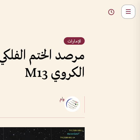
الإمارات
مرصد الختم الفلكي
الكروي M13
وام