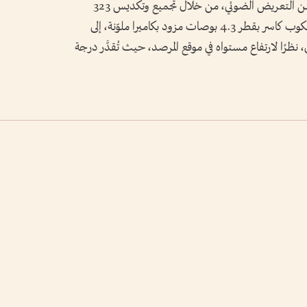
واستغرق إنتاج الصورة النهائية نحو 11 ساعة من التعريض الضوئي، من خلال تجميع وتكديس 323
صورة، مدة كل منها دقيقتان، باستخدام تلسكوب كاسر بقطر 4.3 بوصات مزود بكاميرا ملوّنة، إلى
ًا لارتفاع مستواه في موقع المرصد، حيث تُقدَّر درجة