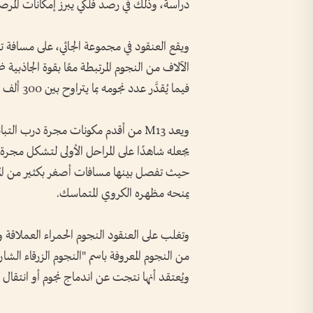
دراسة، وذلك في رصد فلكي يبرز إمكانات المرصد
فيما يُقدَّر عدد نجومه بما يتراوح بين 300 ألف ونصف مليون نجم.
يجعله شاهدًا على المراحل الأولى لتشكل مجرة د
حيث تفصل بينها مسافات أصغر بكثير من المس
يمنحه مظهره الكروي المتماسك.
وتغلب على العنقود النجوم الحمراء العملاقة 
من النجوم المعروفة باسم "النجوم الزرقاء الشا
ويُعتقد أنها نتجت عن اندماج نجوم أو انتقال ا