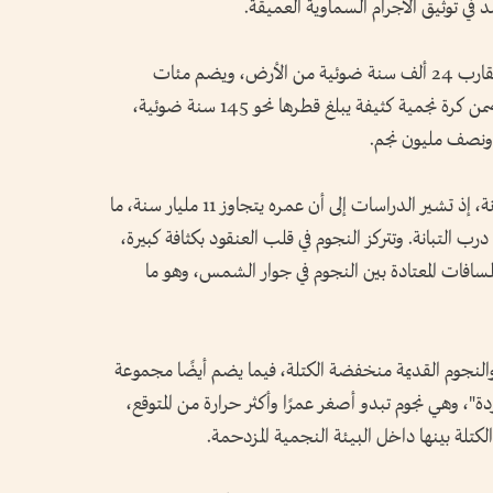
 في توثيق الأجرام السماوية العميقة.
ويقع العنقود في مجموعة الجاثي، على مسافة تقارب 24 ألف سنة ضوئية من الأرض، ويضم مئات
الآلاف من النجوم المرتبطة معًا بقوة الجاذبية ضمن كرة نجمية كثيفة يبلغ قطرها نحو 145 سنة ضوئية،
ويعد M13 من أقدم مكونات مجرة درب التبانة، إذ تشير الدراسات إلى أن عمره يتجاوز 11 مليار سنة، ما
رب التبانة. وتتركز النجوم في قلب العنقود بكثافة كبيرة،
افات المعتادة بين النجوم في جوار الشمس، وهو ما
والنجوم القديمة منخفضة الكتلة، فيما يضم أيضًا مجموعة
ردة"، وهي نجوم تبدو أصغر عمرًا وأكثر حرارة من المتوقع،
لكتلة بينها داخل البيئة النجمية المزدحمة.