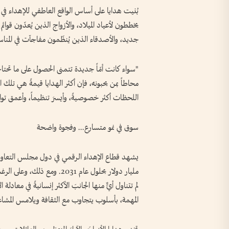
بُنيت هدايا على أساس الواقع العاطفي للإهداء في ا
يخططون لأعياد الميلاد، والأزواج الذين يُعدّون قوائ
جديد، والأصدقاء الذين يُنظّمون مفاجآت في المناسب
"سواء كانت أمّاً جديدة تتمنى الحصول على ما تحتاج
محاطاً بمن يحبونه، فإن أكثر الهدايا قيمةً هي تلك ا
اللحظات أكثر خصوصيةً، وأيسرَ تنظيماً، وأعمق تواصل
سوق في نمو متسارع... وفجوة واضحة
لم تتناول أيٌّ منها الجانبَ الأكثر إنسانيةً في معاد
المهمة، بأسلوب يتجاوب مع الثقافة ويلامس المشاع