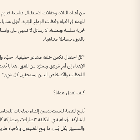
من أعياد الميلاد وحفلات الاستقبال بمناسبة قدوم 
المهمة في الحياة ولحظات الوداع المؤثرة، تُحوّل هداي
تجربة سلسة وممتعة. لا رسائل لا تنتهي على واتساب
بالمعنى، ببساطة متناهية.
"كلُّ احتفال تكمن خلفه مشاعر حقيقية: حبٌّ، وام
الإهداء إلى أمرٍ مُرهِق ومجرَّد من المعنى. هدايا ت
اللحظات والأشخاص الذين يستحقون كلَّ شيء."
كيف تعمل هدايا؟
تُتيح المنصة للمستخدمين إنشاء صفحات للمناسب
المشاركة الجماعية في التكلفة "تشارك"، ومشاركة
والتنسيق بكل يُسر، ما يمنح المضيفين والأحباء طريقةً