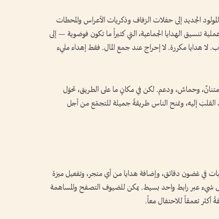
المولود الجديد إلى حفلات الزفاف وذكريات الأعراس والمحطات
ا عملية تنسيق الهدايا الجماعية، التي كثيراً ما تكون فوضوية — إلى
. لا هدايا مكررة. لا إحراج عند جمع المال. فقط إهداء مليء
تنانٌ، وحماسٌ، ودعم. لكن في مكانٍ ما على الطريق، تحوّل
ُعيد القلبَ إليه، وتمنح الناس طريقةً جميلة للتجمّع من أجل
ات في غضون دقائق، وإضافة هدايا من أي متجر، وتفعيل ميزة
 كل شيء عبر رابط واحد بسيط. يمكن للضيوف التصفح والمساهمة
 أكثر تعمقاً للاحتفال معاً.