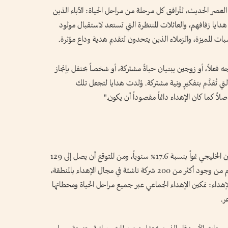
لعصر الحديث، لتُرافق كل مرحلة من مراحل الحياة: الآباء الذين
م هدايا زفافهم، والعائلات المنتظرة التي تستعد لاستقبال مولود
ات المميزة، والزملاء الذين يتحدون لتقديم هدية وداع مؤثرة.
ه فعلاً، أو زوجين يبنيان حياةً مشتركة، أو شخصاً يحتفل بإنجاز
لتي تُقدَّم بتفكيرٍ ونية مشتركة. وُلدت هدايا لتجعل تلك
اً كما كان الإهداء دائماً مقصوداً أن يكون."
يشهد قطاع الإهداء الرقمي في دول مجلس التعاون الخليجي نمواً بنسبة 17.6% سنوياً، ومن المتوقع أن يصل إلى 129
مليار دولار بحلول عام 2031. ومع ذلك، وعلى الرغم من وجود أكثر من 200 شركة ناشئة في مجال الإهداء بالمنطقة،
لة الإهداء: تمكين الإهداء الجماعي عبر جميع مراحل الحياة ومحطاتها
ر.