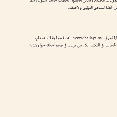
 ومجموعاتِ الأصدقاء الذين يحتفلون بمحطات حياتية متنوعة، مما
ل لحظة تستحق التوثيق والاحتفاء.
هدايا متاحة اعتباراً من 23 مايو 2026 على الموقع الإلكتروني www.hadaya.me. المنصة مجانية الاستخدام،
ة الجماعية في التكلفة لكل من يرغب في جمع أحبائه حول هدية