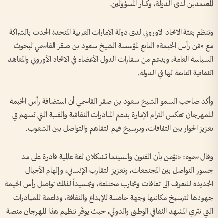
المعتمدين لدى الدولة، وكبار المسؤولين.
وتنظم بعثة الاتحاد الأوروبي لدى دولة الإمارات العربية المتحدة الحدث بالشراكة
مع «فن رأس الخيمة» التابع لمؤسسة الشيخ سعود بن صقر القاسمي لبحوث
السياسة العامة، وبدعم من سفارات الدول الأعضاء في الاتحاد الأوروبي والمعاهد
الثقافية التابعة لها في الدولة.
وأكد صاحب السمو الشيخ سعود بن صقر القاسمي أن استضافة رأس الخيمة
للمهرجان تعكس التزام الإمارة بدعم المبادرات الثقافية والفنية التي تسهم في
تعزيز الحوار بين الثقافات، وترسيخ قيم التفاهم والتواصل بين الشعوب.
وقال سموه: «نؤمن بأن الفنون والسينما تشكلان لغة عالمية قادرة على مد
جسور التواصل بين المجتمعات، وتعزيز التقارب الإنساني، وإلهام الأجيال
الجديدة للتعرف إلى ثقافات وتجارب مختلفة، وتجسيداً لذلك تواصل رأس الخيمة
جهودها لترسيخ مكانتها وجهة حاضنة للإبداع والثقافة، وداعمة للمبادرات
التي تثري المشهد الثقافي الوطني والدولي، حيث يوفّر تنظيم هذا المهرجان منصة