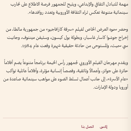
مهمة للتبادل الثقافي والإبداعي، ويتيح للجمهور فرصة الاطلاع على تجارب
سينمائية متنوعة تعكس ثراء الثقافة الأوروبية وتعدد روافدها».
وحضر سموه العرض الخاص لفيلم «سرقة كارافاجيو» من جمهورية مالطا، من
إخراج جوشوا كاسار غاسبار، وبطولة بول كيسون، وستيفن مينتوف، وجانيت
سي سميث، والمستوحى من حادثة حقيقية شهيرة وقعت عام 1984.
ويقدم مهرجان الفيلم الأوروبي لجمهور رأس الخيمة برنامجاً متنوعاً يضم أفلاماً
حائزة على جوائز، وأعمالاً وثائقية، وقصصاً إنسانية مؤثرة، وأفلاماً عائلية تواكب
«عام الأسرة»، إلى جانب أعمال تسلط الضوء على مواهب سينمائية صاعدة من
أوروبا ودولة الإمارات.
إكس
اتصل بنا