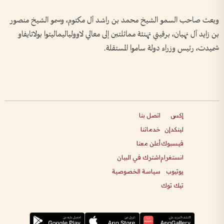
وبعث صاحب السمو الشيخ محمد بن راشد آل مكتوم، وسمو الشيخ منصور
بن زايد آل نهيان، برقيتي تهنئة مماثلتين إلى معالي لاوولياليماليتوا بولاتايفاو
شميدت، رئيس وزراء دولة ساموا المستقلة.
إكس
اتصل بنا
لينكدإن
خدماتنا
فيسبوك
أعلن معنا
انستغرام
اشترك في البيان
يوتيوب
سياسة الخصوصية
تيك توك