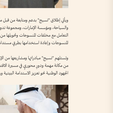
ويأتي إطلاق "نسيج" بدعم ومتابعة من قبل مكت
والسياحة، ومؤسسة الإمارات، ومجموعة تدوير
التعامل مع مخلفات المنسوجات وتحويلها من ن
المنسوجات وإعادة استخدامها بطرقٍ مستدام
وتستلهم "نسيج" مبادراتها ومشاريعها من الإرث
من مكانة مهمة ودورٍ محوريٍ في مسيرة الاقتصا
الجهود الوطنية نحو تعزيز الاستدامة البيئية ور