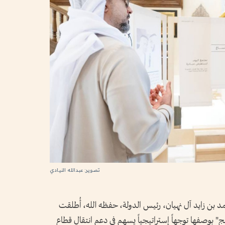
تصوير: عبدالله النيادي
ن زايد آل نهيان، رئيس الدولة، حفظه الله، أُطلقت
يج" بوصفها توجهاً إستراتيجياً يسهم في دعم انتقال قطاع