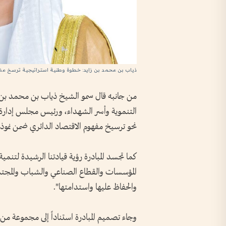
ذياب بن محمد بن زايد: خطوة وطنية استراتيجية ترسخ مفهو
من جانبه قال سمو الشيخ ذياب بن محمد بن ز
التنموية وأسر الشهداء، ورئيس مجلس إدارة
نحو ترسيخ مفهوم الاقتصاد الدائري ضمن نموذج 
كما تجسد المبادرة رؤية قيادتنا الرشيدة لتنم
المؤسسات والقطاع الصناعي والشباب والمجتمع،
والحفاظ عليها واستدامتها".
وجاء تصميم المبادرة استناداً إلى مجموعة من 