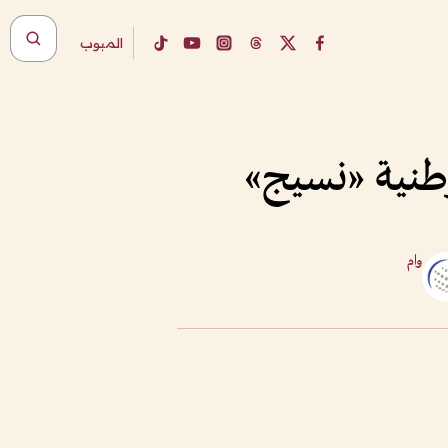
المبوب
لوطنية «نسيج»
وام