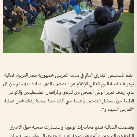
نظم المستشفى الإماراتي العائم في مدينة العريش بجمهورية مصر العربية، فعالية
توعوية بمناسبة اليوم العالمي للإقلاع عن التدخين، الذي يصادف 31 مايو من كل
عام، بهدف تعزيز الوعي الصحي بين المرضى والمرافقين الفلسطينين والكوادر
الطبية حول مخاطر التدخين وأهمية تبني أنماط حياة صحية وذلك ضمن عملية
"الفارس الشهم 3".
وتضمنت الفعالية تقديم محاضرات توعوية واستشارات صحية حول الأضرار
الناتجة عن التدخين وتأثيره على صحة الفرد والمجتمع، إلى جانب توزيع مواد