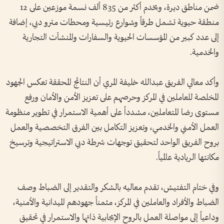
ضمن مناطق ديرة، ويخدم أكثر من 835 ألف نسمة موزعين على 12
منطقة حيوية تشمل طرقاً وشوارع رئيسية ومحطات مترو دبي، إضافة
إلى عدد كبير من المؤسسات الحيوية والسفارات والمنشآت التجارية
والخدمية.
وأكد معالي الفريق عبدالله خليفة المري أن النتائج المحققة تعكس الجهود
المخلصة للعاملين في المركز وحرصهم على تعزيز الأمن والأمان ورفع
مستوى رضا المتعاملين، مشدداً على أهمية الاستمرار في تطوير منظومة
العمل الأمني والخدمي، وتعزيز التكامل بين الفرق التخصصية والعمل
بروح الفريق الواحد لتحقيق توجهات شرطة دبي الاستراتيجية وترسيخ
مكانتها الريادية عالمياً.
وفي ختام التفتيش، تقدم معاليه بالشكر والتقدير إلى الضباط وصف
الضباط والأفراد والعاملين في المركز، مثمناً جهودهم الميدانية والأمنية،
وداعياً إلى مواصلة العمل بالروح الإيجابية ذاتها والاستمرار في تحقيق