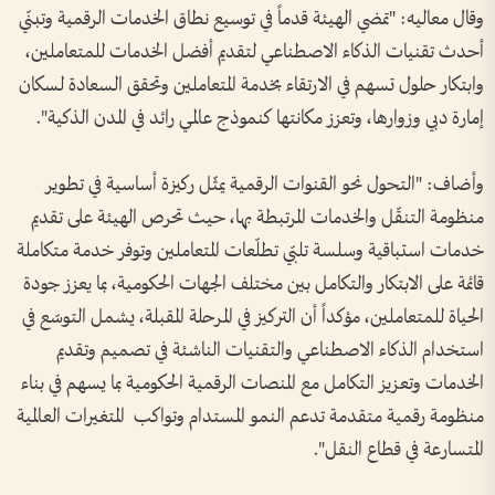
وقال معاليه: "تمضي الهيئة قدماً في توسيع نطاق الخدمات الرقمية وتبنّي
أحدث تقنيات الذكاء الاصطناعي لتقديم أفضل الخدمات للمتعاملين،
وابتكار حلول تسهم في الارتقاء بخدمة المتعاملين وتحقق السعادة لسكان
إمارة دبي وزوارها، وتعزز مكانتها كنموذج عالمي رائد في المدن الذكية".
وأضاف: "التحول نحو القنوات الرقمية يمثّل ركيزة أساسية في تطوير
منظومة التنقّل والخدمات المرتبطة بها، حيث تحرص الهيئة على تقديم
خدمات استباقية وسلسة تلبّي تطلّعات المتعاملين وتوفر خدمة متكاملة
قائمة على الابتكار والتكامل بين مختلف الجهات الحكومية، بما يعزز جودة
الحياة للمتعاملين، مؤكداً أن التركيز في المرحلة المقبلة، يشمل التوسّع في
استخدام الذكاء الاصطناعي والتقنيات الناشئة في تصميم وتقديم
الخدمات وتعزيز التكامل مع المنصات الرقمية الحكومية بما يسهم في بناء
منظومة رقمية متقدمة تدعم النمو المستدام وتواكب المتغيرات العالمية
المتسارعة في قطاع النقل".