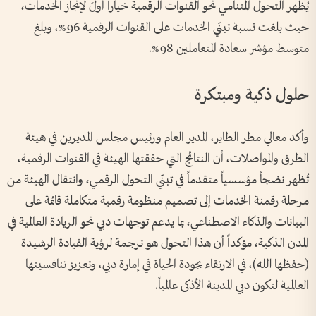
يُظهر التحول المتنامي نحو القنوات الرقمية خياراً أولَ لإنجاز الخدمات،
حيث بلغت نسبة تبنّي الخدمات على القنوات الرقمية 96%، وبلغ
متوسط مؤشر سعادة المتعاملين 98%.
حلول ذكية ومبتكرة
وأكد معالي مطر الطاير، المدير العام ورئيس مجلس المديرين في هيئة
الطرق والمواصلات، أن النتائج التي حققتها الهيئة في القنوات الرقمية،
تُظهر نضجاً مؤسسياً متقدماً في تبنّي التحول الرقمي، وانتقال الهيئة من
مرحلة رقمنة الخدمات إلى تصميم منظومة رقمية متكاملة قائمة على
البيانات والذكاء الاصطناعي، بما يدعم توجهات دبي نحو الريادة العالمية في
المدن الذكية، مؤكداً أن هذا التحول هو ترجمة لرؤية القيادة الرشيدة
(حفظها الله)، في الارتقاء بجودة الحياة في إمارة دبي، وتعزيز تنافسيتها
العالمية لتكون دبي المدينة الأذكى عالمياً.