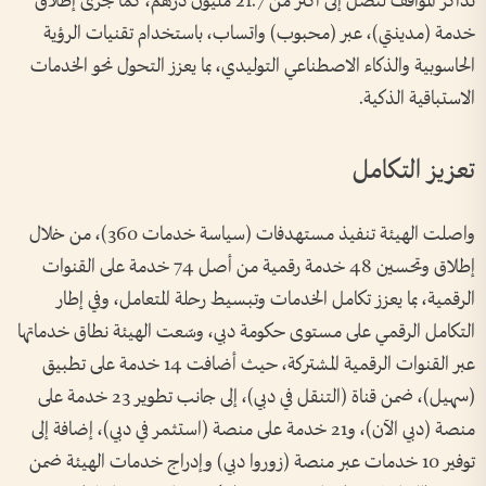
تذاكر المواقف لتصل إلى أكثر من 21.7 مليون درهم، كما جرى إطلاق
خدمة (مدينتي)، عبر (محبوب) واتساب، باستخدام تقنيات الرؤية
الحاسوبية والذكاء الاصطناعي التوليدي، بما يعزز التحول نحو الخدمات
الاستباقية الذكية.
تعزيز التكامل
واصلت الهيئة تنفيذ مستهدفات (سياسة خدمات 360)، من خلال
إطلاق وتحسين 48 خدمة رقمية من أصل 74 خدمة على القنوات
الرقمية، بما يعزز تكامل الخدمات وتبسيط رحلة المتعامل، وفي إطار
التكامل الرقمي على مستوى حكومة دبي، وسّعت الهيئة نطاق خدماتها
عبر القنوات الرقمية المشتركة، حيث أضافت 14 خدمة على تطبيق
(سهيل)، ضمن قناة (التنقل في دبي)، إلى جانب تطوير 23 خدمة على
منصة (دبي الآن)، و21 خدمة على منصة (استثمر في دبي)، إضافة إلى
توفير 10 خدمات عبر منصة (زوروا دبي) وإدراج خدمات الهيئة ضمن