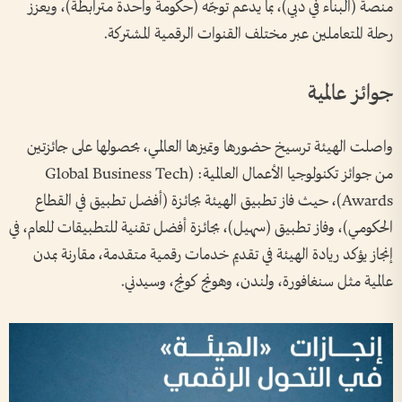
منصة (البناء في دبي)، بما يدعم توجّه (حكومة واحدة مترابطة)، ويعزز
رحلة المتعاملين عبر مختلف القنوات الرقمية المشتركة.
جوائز عالمية
واصلت الهيئة ترسيخ حضورها وتميزها العالمي، بحصولها على جائزتين
من جوائز تكنولوجيا الأعمال العالمية: (Global Business Tech
Awards)، حيث فاز تطبيق الهيئة بجائزة (أفضل تطبيق في القطاع
الحكومي)، وفاز تطبيق (سهيل)، بجائزة أفضل تقنية للتطبيقات للعام، في
إنجاز يؤكد ريادة الهيئة في تقديم خدمات رقمية متقدمة، مقارنة بمدن
عالمية مثل سنغافورة، ولندن، وهونج كونج، وسيدني.