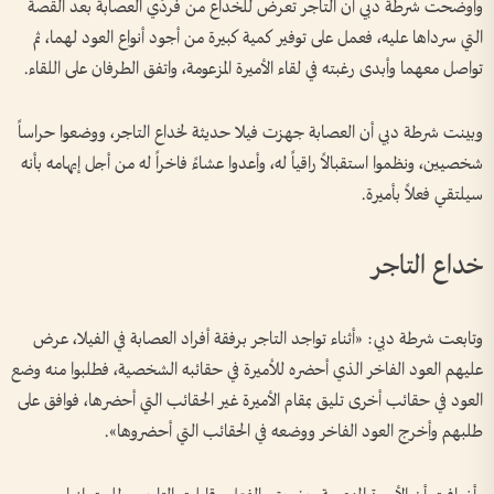
وأوضحت شرطة دبي أن التاجر تعرض للخداع من فردَي العصابة بعد القصة
التي سرداها عليه، فعمل على توفير كمية كبيرة من أجود أنواع العود لهما، ثم
تواصل معهما وأبدى رغبته في لقاء الأميرة المزعومة، واتفق الطرفان على اللقاء.
وبينت شرطة دبي أن العصابة جهزت فيلا حديثة لخداع التاجر، ووضعوا حراساً
شخصيين، ونظموا استقبالاً راقياً له، وأعدوا عشاءً فاخراً له من أجل إيهامه بأنه
سيلتقي فعلاً بأميرة.
خداع التاجر
وتابعت شرطة دبي: «أثناء تواجد التاجر برفقة أفراد العصابة في الفيلا، عرض
عليهم العود الفاخر الذي أحضره للأميرة في حقائبه الشخصية، فطلبوا منه وضع
العود في حقائب أخرى تليق بمقام الأميرة غير الحقائب التي أحضرها، فوافق على
طلبهم وأخرج العود الفاخر ووضعه في الحقائب التي أحضروها».