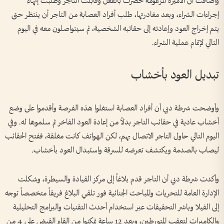
وأضافت أن الأميرة المزعومة حضرت بالفعل وقابلت التاجر وطلبت إنهاء
إجراءات الشراء، وبعد مغادرتها، طلب أفراد العصابة من التاجر أن ينتظر حتى
يتم إخراج العود وإعادته إلى حقائبه الشخصية، ثم سيتواصلون معه في اليوم
التالي لإتمام عملية الشراء.
تبديل العود بأخشاب
وأوضحت شرطة دبي أن أفراد العصابة استغلوا هذه الفرصة وأقدموا على وضع
أخشاب عادية في حقائب التاجر بدلاً من إعادة العود الفاخر ثم سلموها له. وفي
اليوم التالي حاول التاجر الاتصال بهم، لكن الهواتف كانت مغلقة، ففتح الحقائب
ليصاب بالصدمة ويكتشف تعرضه للسرقة واستبدال العود بأخشاب.
وأكدت شرطة دبي أن التاجر قدم بلاغاً إلى مركز القيادة والسيطرة، وشكلت
الإدارة العامة للتحريات والمباحث الجنائية فور تلقي البلاغ فريقاً متخصصاً توجه
إلى الفيلا وباشر التحقيقات عبر استخدام أحدث التقنيات والبرامج التحليلية
والكاميرات لتعقب المتورطين، وبعد 12 ساعة تمكنوا من إلقاء القبض على 4 من