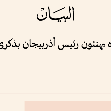
ه يهنئون رئيس أذربيجان بذكرى