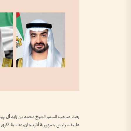
بعث صاحب السمو الشيخ محمد بن زايد آل نهيان، ر
علييف، رئيس جمهورية أذربيجان، بمناسبة ذكرى الي