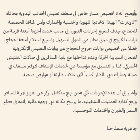
وأوضح أنه تم تخصيص مسار خاص في منطقة تفتيش الحقائب اليدوية بمحاذاة
“كاونترات” الهيئة الاتحادية للهوية والجنسية والجمارك وأمن المنافذ المخصصة
للحجاج، بهدف تسريع إجراءات العبور، إلى جانب تحديد أحزمة أمتعة قريبة من
بوابات الخروج في مباني مطار دبي الدولي لتسهيل وتسريع استلام أمتعة الحجاج،
فضلاً عن تخصيص بوابات خروج للحجاج عبر بوابات التفتيش الإلكترونية
لضمان انسيابية الحركة وعدم تداخلها مع بقية المسافرين في صالات التفتيش
الجمركي. كما تم التنسيق مع مؤسسة دبي لخدمات الإسعاف لتوفير مسعف في
صالة جمارك دبي بالمطار تحسباً لأي حالات طارئة أو عوارض صحية.
وأشار إلى أن هذه الإجراءات تأتي ضمن نهج متكامل يركز على تعزيز تجربة المسافر
ورفع كفاءة العمليات التشغيلية، بما يرسخ مكانة دبي وجهة عالمية رائدة في قطاع
السفر والطيران والخدمات اللوجستية.
جاهزية منفذ حتا