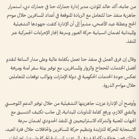
من جانبه، أكد خالد المؤذن، مدير إدارة جمارك حتا في جمارك دبي، استمرار
جاهزية منفذ حتا للتعامل مع الزيادة المتوقعة في أعداد المسافرين خلال موسم
الحج وعطلة عيد الأضحى، مشيراً إلى أن الإدارة كثفت جهودها التشغيلية
والميدانية لضمان انسيابية حركة العبور وسرعة إنجاز الإجراءات الجمركية عبر
المنفذ.
وقال إن فرق العمل في منفذ حتا تعمل بكفاءة عالية وعلى مدار الساعة لتقديم
أفضل الخدمات للحجاج والزوار والمسافرين، مع توفير بيئة سفر آمنة ومريحة
تعكس جودة الخدمات الحكومية في دولة الإمارات وتواكب توقعات المتعاملين
خلال مواسم الذروة.
وأوضح أن الإدارة عززت جاهزيتها التشغيلية من خلال توفير الدعم اللوجستي
والتقني اللازم، ورفع كفاءة المناوبات الميدانية، إلى جانب تكثيف التنسيق مع
الجهات المعنية والشركاء الاستراتيجيين في المنفذ الحدودي لضمان سرعة
الاستجابة للحركة المتزايدة وتنظيم حركة المسافرين والحافلات خلال فترة العيد،
وذلك ضمن خطة متكاملة تهدف إلى تعزيز انسيابية الحركة وتسهيل إجراءات