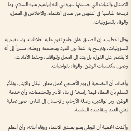
الامتثال والثبات التي جسدتها سيرة نبي الله إبراهيم عليه السلام، وما
ترسخه المناسبة في النفوس من صدق الانتماء، والإخلاص في العمل،
والوفاء بالمسؤوليات.
وقال الخطيب، إن الصدق خلق جامع تقوم عليه العلاقات، وتستقيم به
المسؤوليات، وتترسخ به الثقة بين الفرد ومجتمعه ووطنه، مشيراً إلى أنه
لا يقتصر على القول، بل يمتد إلى العمل والمواقف، وحفظ الأمانات،
وصون مكتسبات الوطن، والوفاء بالواجبات.
وأضاف أن التضحية في يوم الأضحى تحمل معاني البذل والإيثار، وتذكّر
المسلم بأن العطاء قيمة راسخة في بناء الأسر والمجتمعات، وأن خدمة
الوطن، وبر الوالدين، وصلة الأرحام، والإحسان إلى الناس، صور عملية
لمعاني العيد ومقاصده السامية.
وأكدت الخطبة أن الوطن يعلو بصدق الانتماء ووفاء أبنائه، وأن أعظم