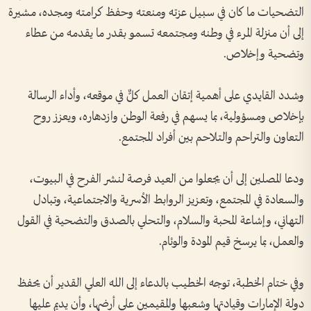
التضحيات ما كان في سبيل عزته ومنعته وحفظ كرامته ومجده، مشيرة
إلى أن منزلة المرء في وطنه ومجتمعه تسمو بقدر ما يقدمه من عطاء
وتضحية وإخلاص.
وشدد القايدي على أهمية إتقان العمل كلٌّ في موقعه، وأداء الرسالة
بإخلاص ومسؤولية، بما يسهم في رفعة الوطن وازدهاره، ويعزز روح
التعاون والتراحم والتلاحم بين أفراد المجتمع.
ودعا المصلين إلى أن يجعلوا من العيد فرصة لنشر الفرح في البيوت،
والسعادة في المجتمع، وتعزيز الروابط الأسرية والاجتماعية، وتبادل
التهاني، وإشاعة المحبة والسلام، والتحلي بالصدق والتضحية في القول
والعمل، بما يرسخ قيم المودة والوئام.
وفي ختام الخطبة، توجه الخطيب بالدعاء إلى الله العلي القدير أن يحفظ
دولة الإمارات وقيادتها وشعبها والمقيمين على أرضها، وأن يديم عليها