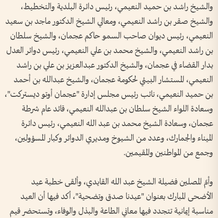
والشيخ ‏راشد بن حميد النعيمي، رئيس دائرة البلدية والتخطيط،
والشيخ صقر بن راشد النعيمي، ومعالي الشيخ الدكتور ماجد بن سعيد
النعيمي، رئيس ديوان صاحب السمو ‏حاكم عجمان، والشيخ سلطان
بن راشد النعيمي، والشيخ محمد بن علي النعيمي، رئيس دوائر العدل
بدار القضاء في عجمان، والشيخ الدكتور عبدالعزيز بن علي بن راشد
النعيمي، المستشار البيئي لحكومة عجمان، والشيخ عبدالله بن أحمد
بن حميد النعيمي، نائب رئيس مجلس إدارة "عجمان أوتو ديستركت"،
وسعادة اللواء الشيخ سلطان بن عبدالله النعيمي، قائد عام شرطة
عجمان، وسعادة الشيخ محمد بن عبد الله النعيمي، رئيس دائرة
الميناء والجمارك، وعدد ‏من الشيوخ ومديري الدوائر وكبار المسؤولين،
وجمع من المواطنين والمقيمين.‏
وأمّ المصلين فضيلة الشيخ عبد الله القايدي، وألقى خطبة عيد
الأضحى المبارك بعنوان "عيدنا صدق وتضحية"، أكد فيها أن العيد
مناسبة إيمانية تتجدد فيها معاني الطاعة والبذل والوفاء، وتستحضر قيم