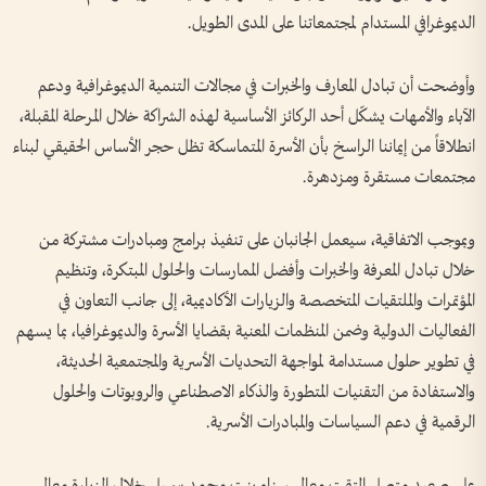
الديموغرافي المستدام لمجتمعاتنا على المدى الطويل.
وأوضحت أن تبادل المعارف والخبرات في مجالات التنمية الديموغرافية ودعم
الآباء والأمهات يشكّل أحد الركائز الأساسية لهذه الشراكة خلال المرحلة المقبلة،
انطلاقاً من إيماننا الراسخ بأن الأسرة المتماسكة تظل حجر الأساس الحقيقي لبناء
مجتمعات مستقرة ومزدهرة.
وبموجب الاتفاقية، سيعمل الجانبان على تنفيذ برامج ومبادرات مشتركة من
خلال تبادل المعرفة والخبرات وأفضل الممارسات والحلول المبتكرة، وتنظيم
المؤتمرات والملتقيات المتخصصة والزيارات الأكاديمية، إلى جانب التعاون في
الفعاليات الدولية وضمن المنظمات المعنية بقضايا الأسرة والديموغرافيا، بما يسهم
في تطوير حلول مستدامة لمواجهة التحديات الأسرية والمجتمعية الحديثة،
والاستفادة من التقنيات المتطورة والذكاء الاصطناعي والروبوتات والحلول
الرقمية في دعم السياسات والمبادرات الأسرية.
على صعيد متصل التقت معالي سناء بنت محمد سهيل خلال الزيارة معالي