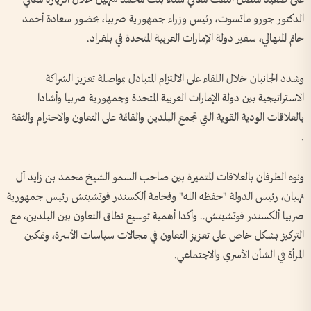
الدكتور جورو ماتسوت، رئيس وزراء جمهورية صربيا، بحضور سعادة أحمد
حاتم المنهالي، سفير دولة الإمارات العربية المتحدة في بلغراد.
وشدد الجانبان خلال اللقاء على الالتزام المتبادل بمواصلة تعزيز الشراكة
الاستراتيجية بين دولة الإمارات العربية المتحدة وجمهورية صربيا وأشادا
بالعلاقات الودية القوية التي تجمع البلدين والقائمة على التعاون والاحترام والثقة
.
ونوه الطرفان بالعلاقات المتميزة بين صاحب السمو الشيخ محمد بن زايد آل
نهيان، رئيس الدولة "حفظه الله" وفخامة ألكسندر فوتشيتش رئيس جمهورية
صربيا ألكسندر فوتشيتش.. وأكدا أهمية توسيع نطاق التعاون بين البلدين، مع
التركيز بشكل خاص على تعزيز التعاون في مجالات سياسات الأسرة، وتمكين
المرأة في الشأن الأسري والاجتماعي.