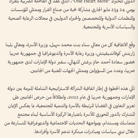
الدولي للخبراء "One Heart More"، الذي عُقد في العاصمة الصربية بلغراد
يومي 24 و25 مايو الجاري بمشاركة نخبة من صناع القرار وممثلي المؤسسات
والمنظمات الدولية والمتخصصين والخبراء الدوليين في مجالات الرعاية الصحية
والسياسات الأسرية والمجتمعية.
وقّع الاتفاقية كل من معالي سناء بنت محمد سهيل، وزيرة الأسرة، ومعالي يلينا
زاريتش كوفاتشيفيتش، وزيرة رعاية الأسرة والديموغرافيا في جمهورية صربيا
بحضور سعادة أحمد حاتم برغش المنهالي، سفير دولة الإمارات لدى جمهورية
صربيا، وعدد من المسؤولين وممثلي الجهات المعنية من الجانبين.
تأتي هذه الخطوة في إطار اتفاقية الشراكة الاستراتيجية الشاملة المبرمة بين دولة
الإمارات وجمهورية صربيا في عام 2022، وانطلاقاً من حرص الجانبين على
تعزيز التعاون في القضايا المرتبطة بالأسرة والتنمية المجتمعية، بما يعكس الإيمان
المشترك بالدور المحوري للأسرة باعتبارها الركيزة الأساسية لبناء مجتمع
متماسك ومستدام، ومواجهة التحديات الاجتماعية والديموغرافية المتسارعة من
خلال تبني سياسات ومبادرات مبتكرة تدعم الأسرة وأفرادها.