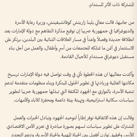
المشتركة ذات الأثر المستدام.
من جانبها، قالت معالي يلينا زاريتش كوفاتشيفيتش، وزيرة رعاية الأسرة
والديموغرافيا في جمهورية صربيا إن توقيع مذكرة التفاهم مع دولة الإمارات يعد
انطلاقة جديدة وفصلاً واعداً في مسار العلاقات الثنائية بين البلدين، يرتكز على
الاستثمار في أثمن ما تمتلكه المجتمعات من أسرٍ وأطفال، والعمل من أجل بناء
مستقبل ديموغرافي مستدام للأجيال القادمة.
وأكدت معاليها ان هذه الخطوة تأتي في وقت تواصل فيه دولة الإمارات ترسيخ
مكانتها العالمية وريادتها في تطوير الحلول المبتكرة وبناء منظومات متقدمة لدعم
تنمية الأسرة، بالتوازي مع الجهود المكثفة التي تبذلها جمهورية صربيا لتطوير
سياسات سكانية استراتيجية، وتهيئة بيئة داعمة ومحفزة للآباء والأمهات.
وقالت إن هذه الاتفاقية توفر إطاراً لتوحيد الجهود وتبادل الخبرات والعمل
المشترك على تطوير سياسات تسهم بصورة مباشرة في تعزيز الأمن الاقتصادي
للأسر، وتحقيق توازن أفضل بين الحياة المهنية والحياة الأسرية، ودعم التجدد