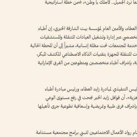
اً نرد الجميل.. لأجلك يا وطن»، ضمن خطة استراتيجية
طاء، والأمين العام لمؤسسة بيت الشارقة الخيري، إن أطباء
التخصصي عبر إدارة وتشغيل العيادات المتنقلة والمستشفيات
دمة المجتمعات تحت مظلة إنسانية، مشيراً إلى أن المحطة الحالية
 المتنقلة المجهزة بتقنيات الذكاء الاصطناعي للكشف المبكر،
ة، بإشراف أطباء متخصصين ومتطوعين من الفرق الإماراتية
يس التنفيذي لمبادرة زايد العطاء، ورئيس مبادرة أطباء
هزية»، أن قوافل زايد الخير نجحت في رفع مستوى الوعي
، بإشراف فرق طبية وتمريضية وإسعافية تطوعية جرى تأهيلها
 أمام رواد الأعمال الاجتماعيين لتبني برامج مجتمعية مستدامة