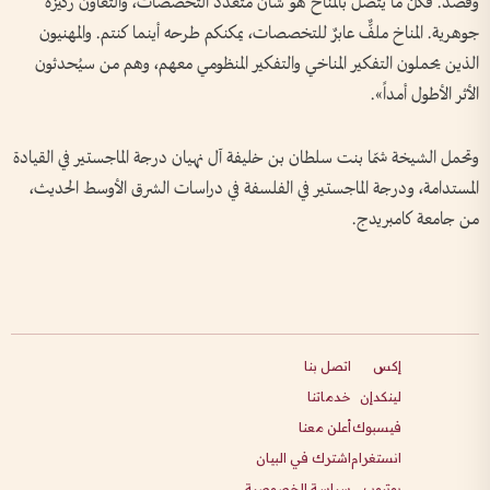
وقصد. فكلّ ما يتّصل بالمناخ هو شأنٌ متعدّد التخصصات، والتعاون ركيزةٌ
جوهرية. المناخ ملفٌّ عابرٌ للتخصصات، يمكنكم طرحه أينما كنتم. والمهنيون
الذين يحملون التفكير المناخي والتفكير المنظومي معهم، وهم من سيُحدثون
الأثر الأطول أمداً».
وتحمل الشيخة شمّا بنت سلطان بن خليفة آل نهيان درجة الماجستير في القيادة
المستدامة، ودرجة الماجستير في الفلسفة في دراسات الشرق الأوسط الحديث،
من جامعة كامبريدج.
إكس
اتصل بنا
لينكدإن
خدماتنا
فيسبوك
أعلن معنا
انستغرام
اشترك في البيان
يوتيوب
سياسة الخصوصية