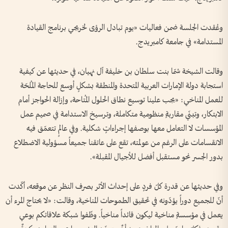
وعُقدت الجلسة ضمن فعاليات «يوم تبادل الرؤى لخريجي برنامج القيادة
المستدامة» في جامعة كامبريدج.
وقالت الشيخة شمّا بنت سلطان بن خليفة آل نهيان، في حديثها عن كيفية
استجابة دولة الإمارات العربية المتحدة والمنطقة بشكلٍ أوسع للحاجة المُلحّة
للعمل المناخي: «يجب علينا توسيع نطاق الحلول المُتاحة، وإزالة الحواجز أمام
الابتكار، وتبنّي مقاربةٍ منظومية متكاملة، وترسيخ الاستدامة في صميم عمل
المؤسسات لا التعامل معها بوصفها إجراءاتٍ شكلية. وفي عالمٍ تتعمّق فيه
الانقسامات على الرغم من عولمته، تقع على عاتقنا جميعاً مسؤولية الاضطلاع
بدور الجسر نحو مستقبل أفضل للأجيال المقبلة».
وفي حديثها عن قدرة كلّ فردٍ على إحداث الأثر بصرف النظر عن موقعه، أكّدت
أنّ للجميع دوراً يؤدّونه في تحقيق الطموحات المناخية، وقالت: «لا يحتاج المرء أن
يعمل في مؤسسةٍ مناخية ليكون قائداً مناخياً. وظّفوا شبكة علاقاتكم بوعي