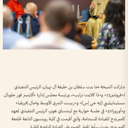
شاركت الشيخة شما بنت سلطان بن خليفة آل نهيان، الرئيس التنفيذي
لـ«فرونتير25» و«ذا كلايمت ترايب»، ورئيسة مجلس إدارة «ألاينسِز فور جلوبال
سستينابيليتي (إيه جي إس)» و«ريست الشرق الأوسط وشمال إفريقيا»
و«أورورا50» في جلسة حوارية مع ليندساي هوبر، الرئيس التنفيذي لمعهد
كامبريدج للقيادة المستدامة، والتي أقيمت في كلية روبنسون التابعة لجامعة
كامبريدج، حيث سلّط الحوار الضوء على القيادة المناخية المؤثرة.