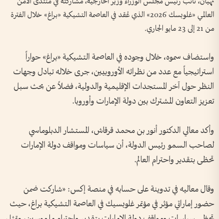
نهيان، نائب رئيس مجلس الوزراء وزير الخارجية، مشاركته في منتدى الأمن
العالمي «غلوبسك 2026» الذي عُقد في العاصمة التشيكية «براغ» خلال الفترة
من 21 إلى 23 مايو الجاري.
واستضاف سموه، خلال وجوده في العاصمة التشيكية «براغ» حواراً
استراتيجياً مع عدد من نظرائه الأوروبيين، جرى خلاله تبادل وجهات
النظر حول آخر المستجدات الإقليمية والدولية، فضلاً عن بحث سبل
تعزيز التعاون المشترك بين دولة الإمارات وأوروبا.
وأكد معالي الدكتور أنور بن محمد قرقاش، المستشار الدبلوماسي
لصاحب السمو رئيس الدولة، أن سياسات ومواقف دولة الإمارات
تحظى بتقدير واحترام العالم.
وقال معاليه في تدوينة على حسابه في منصة إكس: «شاركت ضمن
حضور إماراتي مؤثر في مؤتمر غلوبسيك في العاصمة التشيكية براغ، حيث
تحظى سياسات ومواقف دولة الإمارات بتقدير واحترام ملموسين، وتمثل