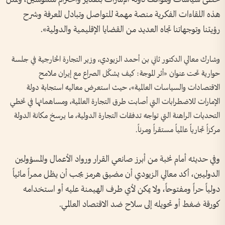
هذه اللقاءات الفكرية منصة مهمة للتواصل وتبادل المعرفة وشرح
رؤيتنا وتوجهاتنا تجاه العديد من القضايا الإقليمية والدولية».
وشارك معالي الدكتور ثاني بن أحمد الزيودي، وزير التجارة الخارجية في جلسة
حوارية تحت عنوان «أثر الموجة: كيف يشكّل الصراع مع إيران ملامح
الاقتصادات والسياسات العالمية»، حيث استعرض معاليه استجابة دولة
الإمارات للاضطرابات التي أصابت طرق التجارة العالمية، ومساهماتها في تخطي
التحديات الراهنة التي تواجه تدفقات التجارة الدولية، ما يرسخ مكانة الدولة
مركزاً تجارياً عالمياً مستقراً ومرناً.
وفي حديثه أمام نخبة من أبرز صانعي القرار ورواد الأعمال والمسؤولين
الدوليين، أكد معالي الزيودي أن مضيق هرمز يجب أن يظل ممراً مائياً
دولياً حراً ومفتوحاً، ولا يمكن لأي طرف الهيمنة عليه أو استخدامه
كورقة ضغط أو تحويله إلى سلاح ضد الاقتصاد العالمي.