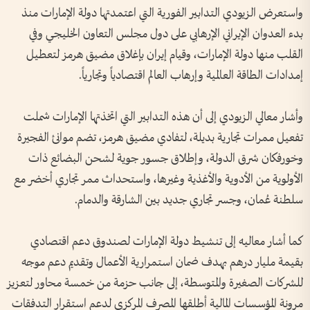
واستعرض الزيودي التدابير الفورية التي اعتمدتها دولة الإمارات منذ
بدء العدوان الإيراني الإرهابي على دول مجلس التعاون الخليجي وفي
القلب منها دولة الإمارات، وقيام إيران بإغلاق مضيق هرمز لتعطيل
إمدادات الطاقة العالمية وإرهاب العالم اقتصادياً وتجارياً.
وأشار معالي الزيودي إلى أن هذه التدابير التي اتخذتها الإمارات شملت
تفعيل ممرات تجارية بديلة، لتفادي مضيق هرمز، تضم موانئ الفجيرة
وخورفكان شرق الدولة، وإطلاق جسور جوية لشحن البضائع ذات
الأولوية من الأدوية والأغذية وغيرها، واستحداث ممر تجاري أخضر مع
سلطنة عُمان، وجسر تجاري جديد بين الشارقة والدمام.
كما أشار معاليه إلى تنشيط دولة الإمارات لصندوق دعم اقتصادي
بقيمة مليار درهم بهدف ضمان استمرارية الأعمال وتقديم دعم موجه
للشركات الصغيرة والمتوسطة، إلى جانب حزمة من خمسة محاور لتعزيز
مرونة المؤسسات المالية أطلقها المصرف المركزي لدعم استقرار التدفقات