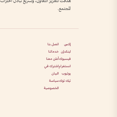
هدفت لتعزيز التعاون، وتسريع تبادل الخبرات،
المجتمع.
إكس
اتصل بنا
لينكدإن
خدماتنا
فيسبوك
أعلن معنا
انستغرام
اشترك في
يوتيوب
البيان
تيك توك
سياسة
الخصوصية