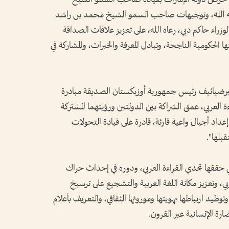
ظه الله، وتوجيهات صاحب السمو الشيخ محمد بن راشد
راء حاكم دبي، رعاه الله، على تعزيز علاقات الصداقة
الحكومية الناجحة، وتبادل المعرفة والخبرات، والمشاركة في
رضيائيف رئيس جمهورية أوزبكستان الصديقة مبادرة
ة العربي، عمق الشراكة بين الدولتين ورؤيتهما المشتركة
عداد أجيال واعية قارئة، قادرة على قيادة التحولات
بلها".
تي حققها تحدي القراءة العربي، ودوره في إحداث حراك
ربي، وتعزيز مكانة اللغة العربية والتشجيع على ترسيخ
توطيد ارتباطها بهويتها وموروثها الثقافي، والتعريف بأعلام
ة الإنسانية عبر القرون.