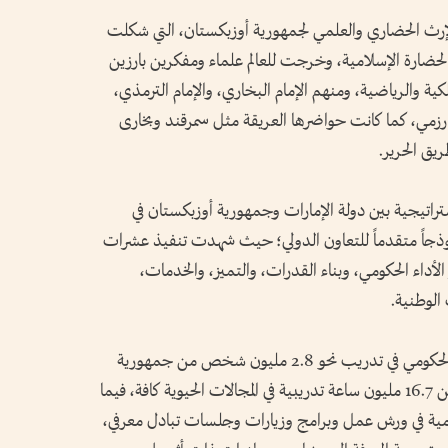
لإرث الحضاري والعلمي لجمهورية أوزبكستان، التي شكلت
 الحضارة الإسلامية، وخرجت للعالم علماء ومفكرين بارزين
لكية والرياضية، ومنهم الإمام البخاري، والإمام الترمذي،
وارزمي، كما كانت حواضرها العريقة مثل سمرقند وبخارى
يق الحرير.
راتيجية بين دولة الإمارات وجمهورية أوزبكستان في
موذجاً متقدماً للتعاون الدولي؛ حيث شهدت تنفيذ عشرات
 الأداء الحكومي، وبناء القدرات، والتميز، والخدمات،
 الوطنية.
وأسهمت الشراكة الإستراتيجية في التحديث الحكومي في تدريب نحو 2.8 مليون شخص من جمهورية
أوزبكستان، ضمن أكثر من 380 ورشة وأكثر من 16.7 مليون ساعة تدريبية في المجالات الحيوية كافة، فيما
كومية في ورش عمل وبرامج وزيارات وجلسات تبادل معرفي،