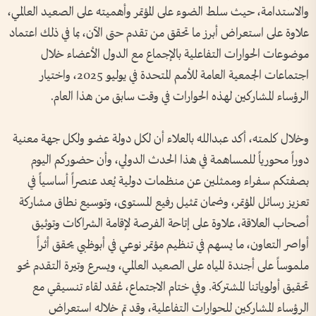
والاستدامة، حيث سلط الضوء على المؤتمر وأهميته على الصعيد العالمي،
علاوة على استعراض أبرز ما تحقق من تقدم حتى الآن، بما في ذلك اعتماد
موضوعات الحوارات التفاعلية بالإجماع مع الدول الأعضاء خلال
اجتماعات الجمعية العامة للأمم المتحدة في يوليو 2025، واختيار
الرؤساء المشاركين لهذه الحوارات في وقت سابق من هذا العام.
وخلال كلمته، أكد عبدالله بالعلاء أن لكل دولة عضو ولكل جهة معنية
دوراً محورياً للمساهمة في هذا الحدث الدولي، وأن حضوركم اليوم
بصفتكم سفراء وممثلين عن منظمات دولية يُعد عنصراً أساسياً في
تعزيز رسائل المؤتمر، وضمان تمثيل رفيع المستوى، وتوسيع نطاق مشاركة
أصحاب العلاقة، علاوة على إتاحة الفرصة لإقامة الشراكات وتوثيق
أواصر التعاون، ما يسهم في تنظيم مؤتمر نوعي في أبوظبي يحقق أثراً
ملموساً على أجندة المياه على الصعيد العالمي، ويسرع وتيرة التقدم نحو
تحقيق أولوياتنا المشتركة. وفي ختام الاجتماع، عُقد لقاء تنسيقي مع
الرؤساء المشاركين للحوارات التفاعلية، وقد تم خلاله استعراض