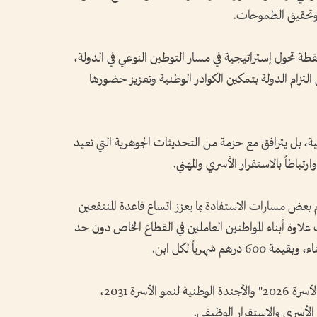
وتحقيق الطموحات.
ل تمديد برنامج "نافس" حتى عام 2040 نقطة تحول إستراتيجية في مسار التوطين النوعي في الدولة،
تزام الدولة بتمكين الكوادر الوطنية وتعزيز حضورها
ية، بل يترافق مع حزمة من التحديثات الجوهرية التي تعيد
باطاً بالاستقرار الأسري والمهني.
عض مسارات الاستفادة بما يعزز اتساع قاعدة المنتفعين
وة أبناء المواطنين العاملين في القطاع الخاص دون حد
ويأتي هذا التوسع منسجماً مع توجهات "عام الأسرة 2026" والأجندة الوطنية لنمو الأسرة 2031،
 الأسري والاستقرار الوظيفي.