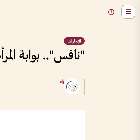
الإمارات
"نافس".. بوابة المرأ
وام