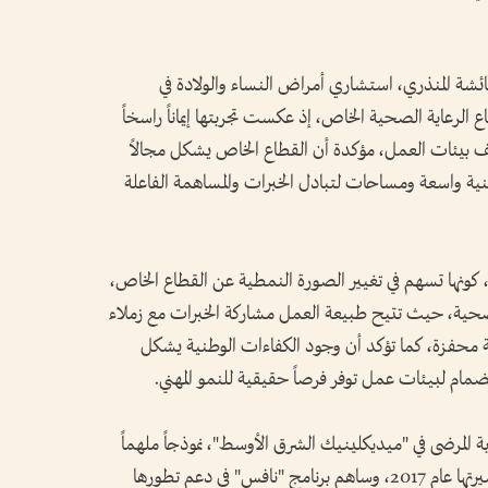
ائشة المنذري، استشاري أمراض النساء والولادة في
الرعاية الصحية الخاص، إذ عكست تجربتها إيماناً راسخاً
تلف بيئات العمل، مؤكدة أن القطاع الخاص يشكل مجالاً
نية واسعة ومساحات لتبادل الخبرات والمساهمة الفاعلة
كونها تسهم في تغيير الصورة النمطية عن القطاع الخاص،
لصحية، حيث تتيح طبيعة العمل مشاركة الخبرات مع زملاء
محفزة، كما تؤكد أن وجود الكفاءات الوطنية يشكل
انضمام لبيئات عمل توفر فرصاً حقيقية للنمو المهني.
 المرضى في "ميديكلينيك الشرق الأوسط"، نموذجاً ملهماً
للتميز المهني في القطاع الخاص، فقد بدأت مسيرتها عام 2017، وساهم برنامج "نافس" في دعم تطورها