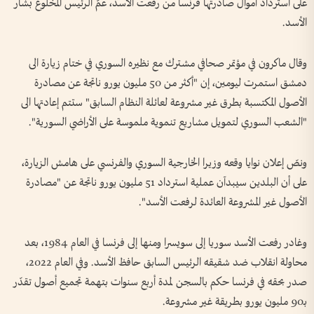
على استرداد أموال صادرتها فرنسا من رفعت الأسد، عمّ الرئيس المخلوع بشار
الأسد.
وقال ماكرون في مؤتمر صحافي مشترك مع نظيره السوري في ختام زيارة الى
دمشق استمرت ليومين، إن "أكثر من 50 مليون يورو ناتجة عن مصادرة
الأصول المكتسبة بطرق غير مشروعة لعائلة النظام السابق" ستتم إعادتها الى
"الشعب السوري لتمويل مشاريع تنموية ملموسة على الأراضي السورية".
ونصّ إعلان نوايا وقعه وزيرا الخارجية السوري والفرنسي على هامش الزيارة،
على أن البلدين سيبدآن عملية استرداد 51 مليون يورو ناتجة عن "مصادرة
الأصول غير المشروعة العائدة لرفعت الأسد".
وغادر رفعت الأسد سوريا إلى سويسرا ومنها إلى فرنسا في العام 1984، بعد
محاولة انقلاب ضد شقيقه الرئيس السابق حافظ الأسد. وفي العام 2022،
صدر بحقه في فرنسا حكم بالسجن لمدة أربع سنوات بتهمة تجميع أصول تقدّر
بـ90 مليون يورو بطريقة غير مشروعة.