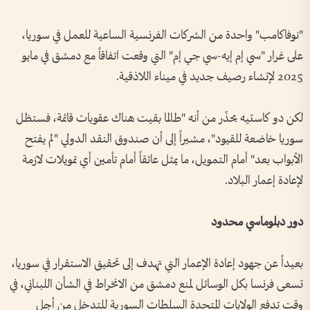
"نوفاكامب" واحدة من الشركات الفرنسية الساعية للعمل في سوريا،
على غرار "سي إم إيه-سي جي إم" التي وقعت اتفاقاً مع دمشق في مايو
2025 لإنشاء رصيف جديد في ميناء اللاذقية.
لكن دو كاستيه يحذّر من أنه "طالما بقيت هناك عقوبات قائمة، فستظل
سوريا خاضعة للقيود"، مشيراً إلى أن صندوق النقد الدولي "لم يفتح
الأبواب بعد" أمام التمويل، ما يمثل عائقاً أمام تأمين أي تمويلات لازمة
لإعادة إعمار البلاد.
دور دبلوماسي محدود
بعيداً عن جهود إعادة الإعمار التي تهدف إلى تحقيق الاستقرار في سوريا،
تسعى فرنسا بكل الوسائل لمنع دمشق من الانخراط في الشأن اللبناني، في
وقت تدفع الولايات المتحدة السلطات السورية للتدخل من أجل