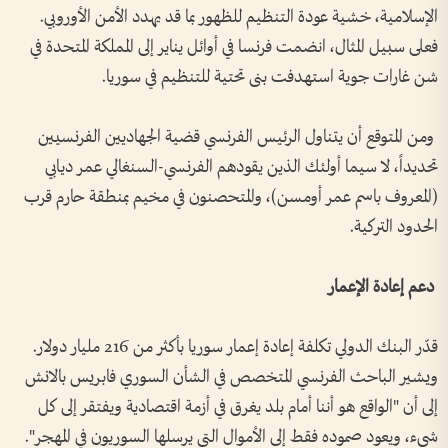
الإسلامية، خشية عودة التنظيم للظهور بما قد يهدد الأمن الأوروبي.
فعلى سبيل المثال، انضمت فرنسا في أوائل يناير إلى المملكة المتحدة في
شن غارات جوية استهدفت بنى تحتية للتنظيم في سوريا.
ومن المتوقع أن يتناول الرئيس الفرنسي قضية الجهاديين الفرنسيين
تحديداً، لا سيما أولئك الذين يقودهم الفرنسي-السنغالي عمر ديابي
(المعروف باسم عمر أومسن)، والمتحصنون في مخيم بمنطقة حارم قرب
الحدود التركية.
دعم إعادة الإعمار
قدّر البنك الدولي تكلفة إعادة إعمار سوريا بأكثر من 216 مليار دولار.
ويشير الباحث الفرنسي المتخصص في الشأن السوري فابريس بالانش
إلى أن "الواقع هو أننا أمام بلد يغرق في أزمة اقتصادية ويفتقر إلى كل
شيء، ويعود صموده فقط إلى الأموال التي يرسلها السوريون في المهجر".