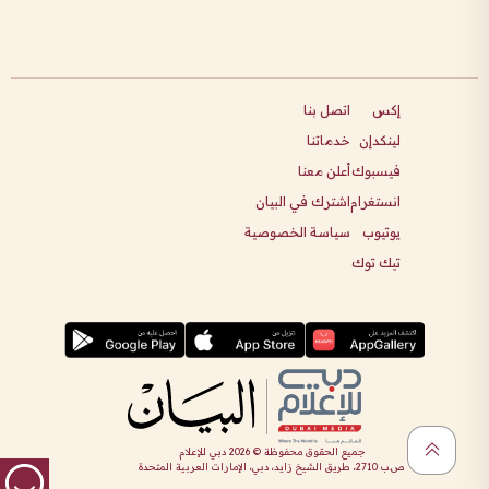
إكس
اتصل بنا
لينكدإن
خدماتنا
فيسبوك
أعلن معنا
انستغرام
اشترك في البيان
يوتيوب
سياسة الخصوصية
تيك توك
جميع الحقوق محفوظة ©
2026
دبي للإعلام
ص.ب 2710، طريق الشيخ زايد، دبي، الإمارات العربية المتحدة