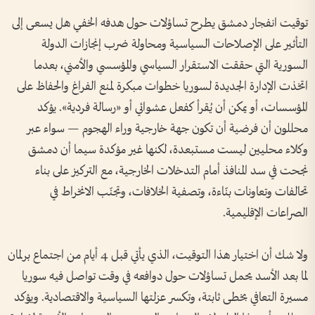
توقيت انفجار دمشق يطرح تساؤلات حول هدفه الخفي هل يسعى إلى
التأثير على الإصلاحات السياسية ومحاولة ضرب إنجازات الدولة
السورية التي حققت الاستقرار السياسي والمؤسسي والأمني، بعدما
اتخذت الإدارة الجديدة لسوريا خطوات مبكرة لمنع الفراغ والحفاظ على
المؤسسات، أو يمكن أن يُقرأ كفعل عشوائي أو «رسالة فردية». يؤكد
محللون أن فرضية أن تكون جهة خارجية وراء الهجوم — سواء عبر
وكلاء محليين ليست مستبعدة، لكنها غير مؤكدة سيما أن دمشق
نجحت في سد المنافذ أمام التدخلات الخارجية، مع التركيز على بناء
تحالفات وتعاونات بنّاءة، وتصفية الخلافات، وتجنّب الانخراط في
الصراعات الإقليمية.
ولا شك أن اختيار هذا التوقيت، الذي يأتي قبل 4 أيام من اجتماع برلمان
لما بعد الأسد يحمل تساؤلات حول دوافعه في وقت تواصل فيه سوريا
مسيرة التعافي بخطى ثابتة، وتكسر عزلتها السياسية والاقتصادية. ويؤكد