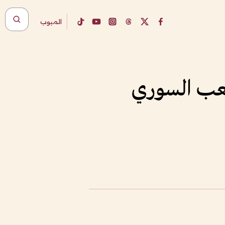
المبوب
لشعب السوري