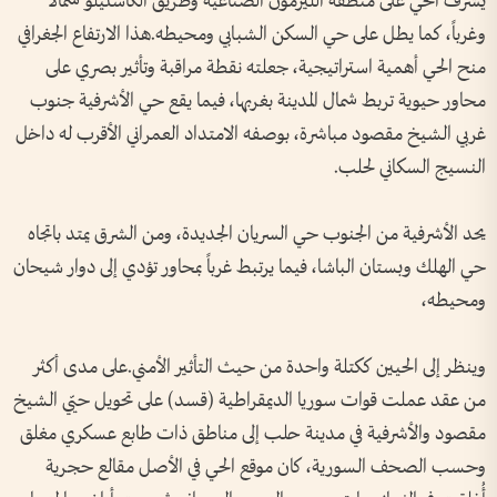
يشرف الحي على منطقة الليرمون الصناعية وطريق الكاستيلو شمالاً
وغرباً، كما يطل على حي السكن الشبابي ومحيطه.هذا الارتفاع الجغرافي
منح الحي أهمية استراتيجية، جعلته نقطة مراقبة وتأثير بصري على
محاور حيوية تربط شمال المدينة بغربها، فيما يقع حي الأشرفية جنوب
غربي الشيخ مقصود مباشرة، بوصفه الامتداد العمراني الأقرب له داخل
النسيج السكاني لحلب.
يحد الأشرفية من الجنوب حي السريان الجديدة، ومن الشرق يمتد باتجاه
حي الهلك وبستان الباشا، فيما يرتبط غرباً بمحاور تؤدي إلى دوار شيحان
ومحيطه،
وينظر إلى الحيين ككتلة واحدة من حيث التأثير الأمني.على مدى أكثر
من عقد عملت قوات سوريا الديمقراطية (قسد) على تحويل حيّي الشيخ
مقصود والأشرفية في مدينة حلب إلى مناطق ذات طابع عسكري مغلق
وحسب الصحف السورية، كان موقع الحي في الأصل مقالع حجرية