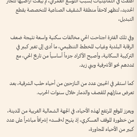
أُغلقت في الثمانينيات بسبب التوسع العمراني، ثم بيعت أراضيها لتجار
الحديد، لتظهر لاحقاً منطقة الشقيف الصناعية المتخصصة بقطع
التبديل،
وفي تلك الفترة اجتاحت الحي مخالفات سكنية واسعة نتيجة ضعف
الرقابة البلدية وغياب المخطط التنظيمي، ما أدى إلى تغير كبير في
التركيبة السكانية، وأصبح الأكراد جزءاً أساسياً من تاريخ الحي، مع
تمددهم نحو الأشرفية وبني زيد.
كما استقر في الحيين عدد من النازحين من أحياء حلب الشرقية، بعد
تعرض منازلهم للقصف والدمار خلال سنوات الحرب.
ويعزز الموقع المرتفع لهذه الأحياء، في الجهة الشمالية الغربية من المدينة،
من خطورة الموقف العسكري، إذ يتيح لـ«قسد» إشرافاً مباشراً على عدد
كبير من الأحياء المجاورة،