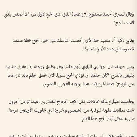
وقال المصري أحمد ممدوح (37 عاما) الذي أدى الحج لأول مرة "لا أصدق بأنني
أتممت الحج".
وتابع باكيا "أنا سعيد جدا لأنني أكملت المناسك على خير. الحج فعلا مشقة
خصوصا في هذه الأجواء الحارة".
ومن جهته، قال الجزائري الزاوي (74 عاما) وهو يطوّق زوجته بذراعه في مشهد
يفيض بالفرح "كان حلمنا ان نؤدي الحج سويا. الآن تحقق الحلم بعد 50 عاما
من الزواج" فيما اغرورقت عينا زوجته العجوز بالدموع.
وفاضت شوارع مكة بحافلات تقل آلاف الحجاج المغادرين، فيما ترجل آخرون
تحت مظلات ملونة للوقاية من الشمس والحرارة التي تجاوزت الأربعين درجة
مئوية خلال أيام الحج هذا العام.
وشهد الحج خلال السنوات السابقة حوادث مميتة من بينها عمليات تدافع،