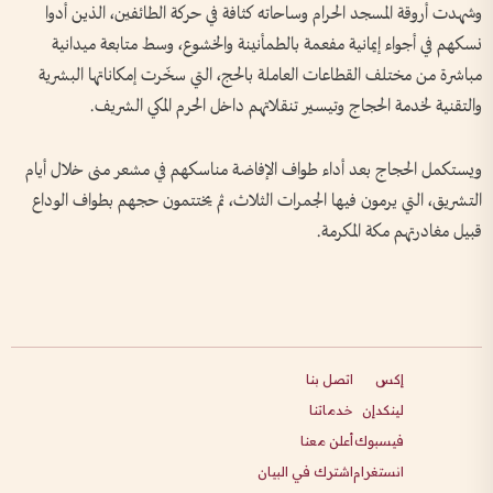
وشهدت أروقة المسجد الحرام وساحاته كثافة في حركة الطائفين، الذين أدوا
نسكهم في أجواء إيمانية مفعمة بالطمأنينة والخشوع، وسط متابعة ميدانية
مباشرة من مختلف القطاعات العاملة بالحج، التي سخّرت إمكاناتها البشرية
والتقنية لخدمة الحجاج وتيسير تنقلاتهم داخل الحرم المكي الشريف.
ويستكمل الحجاج بعد أداء طواف الإفاضة مناسكهم في مشعر منى خلال أيام
التشريق، التي يرمون فيها الجمرات الثلاث، ثم يختتمون حجهم بطواف الوداع
قبيل مغادرتهم مكة المكرمة.
إكس
اتصل بنا
لينكدإن
خدماتنا
فيسبوك
أعلن معنا
انستغرام
اشترك في البيان