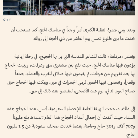
ويعد رمي جمرة العقبة الكبرى أمراً واجباً في مناسك الحج، كما يستحب أن
يحدث ما بين طلوع شمس يوم العاشر من ذي الحجة إلى زواله.
وتعتبر «مزدلفة» ثالث المشاعر المقدسة التي يمر بها الحجيج، في رحلة إيمانية
يؤدون فيها مناسك الحج، حيث تقع بين مشعري منى وعرفات، ويبيت الحجاج
بها بعد نفرتهم من عرفات، ثم يقيمون فيها صلاتي المغرب والعشاء، جمعاً
وقصراً، ويجمعون فيها الحصى لرمي الجمرات في منى، ويمكث فيها الحجاج حتى
صباح اليوم التالي، يوم عيد الأضحى، ليفيضوا بعد ذلك إلى منى.
إلى ذلك، صححت الهيئة العامة للإحصاء السعودية، أمس، عدد الحجاج هذه
السنة، حيث أكدت أن إجمالي أعداد الحجاج هذا العام 1447هـ بلغ مليوناً
و707 آلاف و301 حاج وحاجة، بعدما تحدثت صحف سعودية عن 1.5 مليون
حاج.