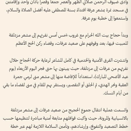
وأدى ضيوف الرحمن صلاتي الظهر والعصر جمعاً وقصراً بأذان واحد وإقامتين
في مسجد نمرة بمشعر عرفة اقتداءً بسنة المصطفى عليه أفضل الصلاة والسلام،
واستمعوا إلى خطبة يوم عرفة.
وبدأ حجاج بيت الله الحرام مع غروب شمس أمس نفرتهم إلى مشعر مزدلفة
للمبيت فيها، بعد وقوفهم على صعيد عرفات، وقضاء ركن الحج الأعظم
وانتشرت الفرق الأمنية والخدمية في كامل المشاعر لرعاية حركة الحجاج خلال
نفرتهم من عرفات إلى مزدلفة، حيث يبيتون بها حتى فجر اليوم الأربعاء (يوم
عيد الأضحى المبارك)، استعداداً للإفاضة منها إلى مشعر منى لرمي جمرة
العقبة ونحر الهدي، ثم الحلق أو التقصير، ويستقر بهم المقام في منى لقضاء ما بقي
من أيام النسك.
واتسمت عملية انتقال جموع الحجيج من صعيد عرفات إلى مشعر مزدلفة
بالانسيابية والمرونة، حيث واكبت قوافلهم متابعة أمنية مباشرة لتنظيمها حسب
خطط التصعيد والتفويج، وإرشادهم، وتأمين السلامة اللازمة لهم عبر خطة